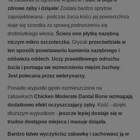
zdrowe zęby i dziąsła
! Została bardzo sprytnie
zaprojektowana - podczas żucia kości jej powierzchnia
staje się szorstka za sprawą podnoszenia się
drobniutkiego włosia.
Ściera ono płytkę nazębną
niczym mikro szczoteczka
. Gryzak
przeciwdziała w
ten sposób powstawaniu kamienia nazębnego
i
odświeża oddech
.
Uczy prawidłowego odruchu
żucia i pomaga we wzmocnieniu mięśni żuchwy
.
Jest
polecana przez weterynarzy.
Ponadto wypustki gęsto rozmieszczone na
zabawkach
Chicken Moderate Dantal Bone
wzmagają
dodatkowo efekt oczyszczający zęby
. Kość - dzięki
dłuższym wypustkom -
jeszcze lepiej dostaje się w
trudno dostępne miejsca
i masuje dziąsła
.
Bardzo łatwo wyczyścisz zabawkę i zachowasz ją w