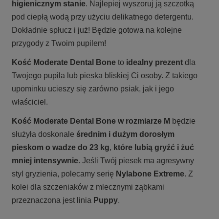
higienicznym stanie
. Najlepiej wyszoruj ją szczotką
pod ciepłą wodą przy użyciu delikatnego detergentu.
Dokładnie spłucz i już! Będzie gotowa na kolejne
przygody z Twoim pupilem!
Kość Moderate Dental Bone
to
idealny prezent
dla
Twojego pupila lub pieska bliskiej Ci osoby. Z takiego
upominku ucieszy się zarówno psiak, jak i jego
właściciel.
Kość Moderate Dental Bone w rozmiarze M
będzie
służyła doskonale
średnim i dużym dorosłym
pieskom
o wadze do 23 kg
,
które lubią gryźć i żuć
mniej intensywnie
. Jeśli Twój piesek ma agresywny
styl gryzienia, polecamy serię
Nylabone Extreme
. Z
kolei dla szczeniaków z mlecznymi ząbkami
przeznaczona jest linia
Puppy
.