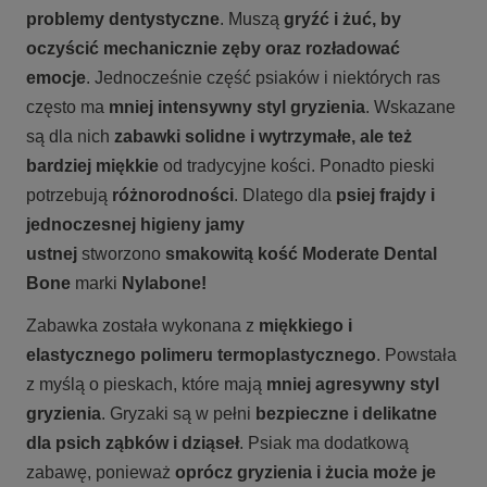
problemy dentystyczne
. Muszą
gryźć i żuć, by
oczyścić mechanicznie zęby oraz rozładować
emocje
. Jednocześnie
część psiaków i niektórych ras
często ma
mniej intensywny styl gryzienia
. Wskazane
są dla nich
zabawki solidne i wytrzymałe, ale też
bardziej miękkie
od tradycyjne kości
. Ponadto pieski
potrzebują
różnorodności
. Dlatego dla
psiej frajdy i
jednoczesnej higieny jamy
ustnej
stworzono
smakowitą kość Moderate Dental
Bone
marki
Nylabone!
Zabawka została wykonana z
miękkiego i
elastycznego polimeru termoplastycznego
. Powstała
z myślą o pieskach, które mają
mniej agresywny styl
gryzienia
. Gryzaki są w pełni
bezpieczne i delikatne
dla psich ząbków i dziąseł
.
Psiak ma dodatkową
zabawę, ponieważ
oprócz gryzienia i żucia może je