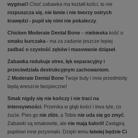
wyginać!
Choć zabawka ma kształt kości, to nie
rozpuszcza się, nie łamie i nie tworzy ostrych
krawędzi - pupil się nimi nie pokaleczy
.
Chicken Moderate Dental Bone
–
niebieska
kość o
smaku kurczaka -
ma za zadanie jeszcze lepiej
zadbać o czystość zębów i masowanie dziąseł
.
Zabawka redukuje stres, lęk separacyjny i
przeciwdziała destrukcyjnym zachowaniom
.
Z
Moderate Dental Bone
Twoje buty i inne przedmioty
będą wreszcie bezpieczne!
Smak nigdy się nie kończy i nie traci na
intensywności
. Przenika w głąb kości i trwa tyle, co
żucie. Pies go
nie zliże
, a Tobie
nie uda się go zmyć
.
Zabawki są smakowite, ale
nie mają kalorii!
Zastąpią
pupilowi inne przysmaki. Dzięki temu
łatwiej będzie Ci