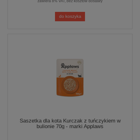
zawiera 8% VAT, bez kosztów dostawy
do koszyka
Saszetka dla kota Kurczak z tuńczykiem w
bulionie 70g - marki Applaws