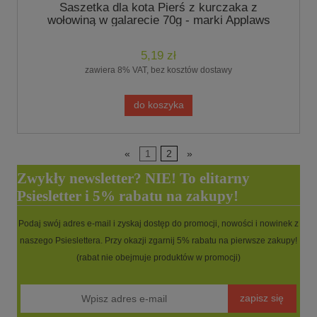
Saszetka dla kota Pierś z kurczaka z
wołowiną w galarecie 70g - marki Applaws
5,19 zł
zawiera 8% VAT, bez kosztów dostawy
do koszyka
«
1
2
»
Zwykły newsletter? NIE! To elitarny
Psiesletter i 5% rabatu na zakupy!
Podaj swój adres e-mail i zyskaj dostęp do promocji, nowości i nowinek z
naszego Psieslettera. Przy okazji zgarnij 5% rabatu na pierwsze zakupy!
(rabat nie obejmuje produktów w promocji)
zapisz się