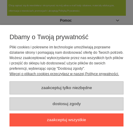
Chcę zapisać się do newslettera i otrzymywać na mój adres e-mail kody rabatowe, materiały edukacyjne,
informacje o nowościach, promocjach i akceptuję Politykę Prywatności.
Pomoc
Moje konto
Dbamy o Twoją prywatność
Pliki cookies i pokrewne im technologie umożliwiają poprawne
Informacje
działanie strony i pomagają nam dostosować ofertę do Twoich potrzeb.
Możesz zaakceptować wykorzystanie przez nas wszystkich tych plików
i przejść do sklepu lub dostosować użycie plików do swoich
O nas
preferencji, wybierając opcję "Dostosuj zgody".
Więcej o plikach cookies przeczytasz w naszej Polityce prywatności.
Sklep dla psów caniLOVE
| NIP: 5251057141 | ul. Strzelecka 54/56, 64-
010 Krzywiń, woj. wielkopolskie | telefon: 600 189 631, e-mail:
sklep@canilove.pl
zaakceptuj tylko niezbędne
Realizacja:
Centrum Usług E-Commerce Łukasz Wiśniewski
2021 |
Oprogramowanie:
Shoper
dostosuj zgody
pokaż pełną wersję strony
zaakceptuj wszystkie
Sklep internetowy Shoper Premium