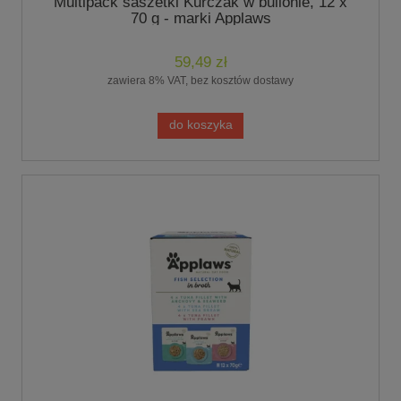
Multipack saszetki Kurczak w bulionie, 12 x
70 g - marki Applaws
59,49 zł
zawiera 8% VAT, bez kosztów dostawy
do koszyka