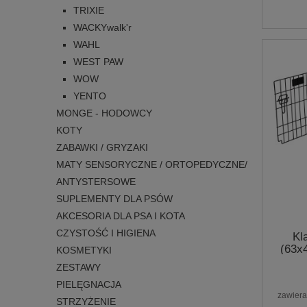
TRIXIE
WACKYwalk'r
WAHL
WEST PAW
WOW
YENTO
MONGE - HODOWCY
KOTY
ZABAWKI / GRYZAKI
MATY SENSORYCZNE / ORTOPEDYCZNE/
ANTYSTERSOWE
SUPLEMENTY DLA PSÓW
AKCESORIA DLA PSA I KOTA
CZYSTOŚĆ I HIGIENA
Kl
(63x
KOSMETYKI
ZESTAWY
PIELĘGNACJA
zawiera
STRZYŻENIE