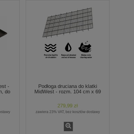
st -
Podłoga druciana do klatki
m, do
MidWest - rozm. 104 cm x 69
736UP
cm, do klatek:1542DD,
842DD,CS42DD, 1642DD,
279,99 zł
1942DD, 742UP,
ostawy
zawiera 23% VAT, bez kosztów dostawy