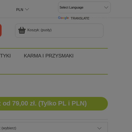
TRANSLATE
POWERED BY
Koszyk:
(pusty)
TYKI
KARMA I PRZYSMAKI
d 79,00 zł. (Tylko PL i PLN)
 (wybierz)