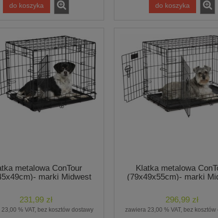
do koszyka
do koszyka
atka metalowa ConTour
Klatka metalowa ConT
45x49cm)- marki Midwest
(79x49x55cm)- marki Mi
231,99 zł
296,99 zł
 23,00 % VAT, bez kosztów dostawy
zawiera 23,00 % VAT, bez kosztów