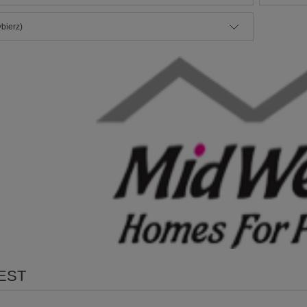
bierz)
EST