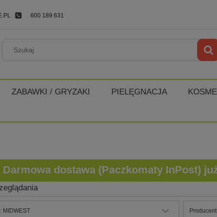
.PL
600 189 631
ZABAWKI / GRYZAKI
PIELĘGNACJA
KOSME
Darmowa dostawa (Paczkomaty InPost) już o
zeglądania
e: MIDWEST
Producent: