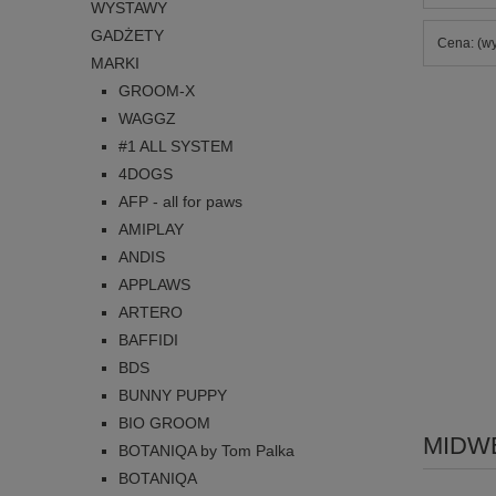
WYSTAWY
GADŻETY
Cena: (wy
MARKI
GROOM-X
WAGGZ
#1 ALL SYSTEM
4DOGS
AFP - all for paws
AMIPLAY
ANDIS
APPLAWS
ARTERO
BAFFIDI
BDS
BUNNY PUPPY
BIO GROOM
MIDW
BOTANIQA by Tom Palka
BOTANIQA