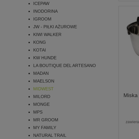
ICEPAW
INODORINA
IGROOM
JW - PIŁKI AŻUROWE
KIWI WALKER
KONG
KOTAI
KW HUNDE
LA BOUTIQUE DEL ARTESANO
MADAN
MAELSON
MIDWEST
Miska 
MILORD
MONGE
MPS
MR GROOM
zawiera
MY FAMILY
NATURAL TRAIL