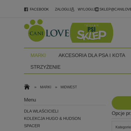
FACEBOOK
ZALOGUJ
WYLOGUJ
SKLEP@CANILOVE
MARKI
AKCESORIA DLA PSA I KOTA
STRZYŻENIE
»
»
MARKI
MIDWEST
Menu
DLA WŁAŚCICIELI
Opcje pr
KOLEKCJA HUGO & HUDSON
SPACER
Kategori