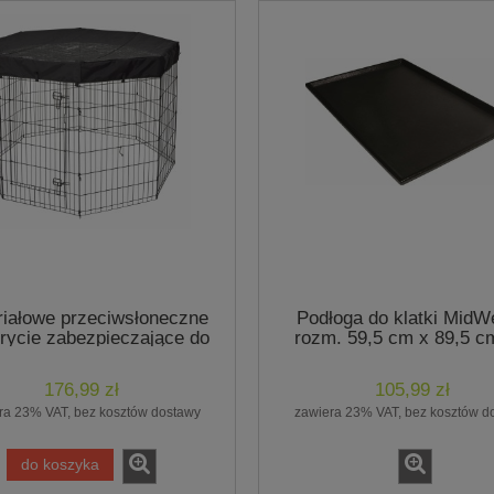
riałowe przeciwsłoneczne
Podłoga do klatki MidWe
rycie zabezpieczające do
rozm. 59,5 cm x 89,5 c
– wymiary 61x61 cm, kolor
klatek: 1636, 1636DD, 
arny – marki MidWest
176,99 zł
105,99 zł
ra 23% VAT, bez kosztów dostawy
zawiera 23% VAT, bez kosztów d
do koszyka