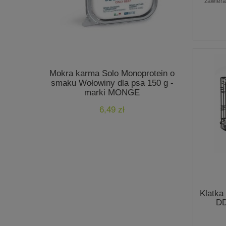
zawiera
Mokra karma Solo Monoprotein o
Mokra ka
smaku Wołowiny dla psa 150 g -
indyk - 4
marki MONGE
6,49 zł
Klatka
DD