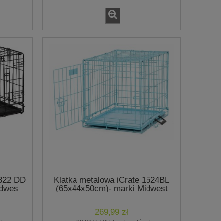
 822 DD
Klatka metalowa iCrate 1524BL
idwes
(65x44x50cm)- marki Midwest
269,99 zł