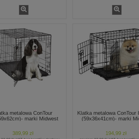
atka metalowa ConTour
Klatka metalowa ConTour
59x62cm)- marki Midwest
(59x36x41cm)- marki M
389,99 zł
194,99 zł