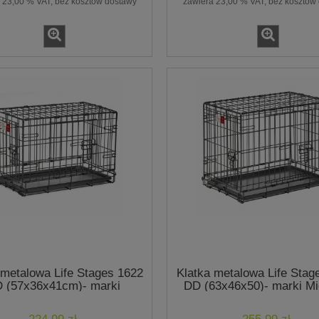
 23,00 % VAT, bez kosztów dostawy
zawiera 23,00 % VAT, bez kosztów
Spray pobudzający i stymulują
rma w puszce - kurczak,
sierść - Coat Stimulant Spray 25
00g- marki Natural Trail
- marki Fraser Essentials
119,99 zł
10,49 zł
do koszyka
 metalowa Life Stages 1622
Klatka metalowa Life Stag
 (57x36x41cm)- marki
DD (63x46x50)- marki M
Midwest