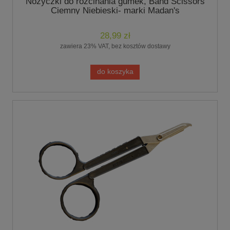
Nożyczki do rozcinania gumek, Band Scissors
Ciemny Niebieski- marki Madan's
28,99 zł
zawiera 23% VAT, bez kosztów dostawy
do koszyka