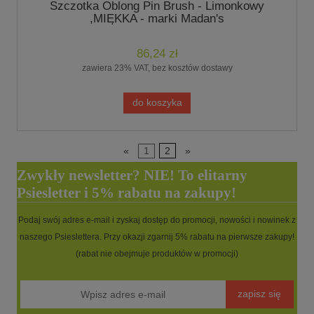
Szczotka Oblong Pin Brush - Limonkowy
,MIĘKKA - marki Madan's
86,24 zł
zawiera 23% VAT, bez kosztów dostawy
do koszyka
«
1
2
»
Zwykły newsletter? NIE! To elitarny
Psiesletter i 5% rabatu na zakupy!
Podaj swój adres e-mail i zyskaj dostęp do promocji, nowości i nowinek z
naszego Psieslettera. Przy okazji zgarnij 5% rabatu na pierwsze zakupy!
(rabat nie obejmuje produktów w promocji)
zapisz się