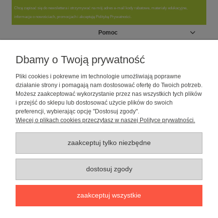
Chcę zapisać się do newslettera i otrzymywać na mój adres e-mail kody rabatowe, materiały edukacyjne,
informacje o nowościach, promocjach i akceptuję Politykę Prywatności.
Pomoc
Moje konto
Dbamy o Twoją prywatność
Pliki cookies i pokrewne im technologie umożliwiają poprawne
Informacje
działanie strony i pomagają nam dostosować ofertę do Twoich potrzeb.
Możesz zaakceptować wykorzystanie przez nas wszystkich tych plików
i przejść do sklepu lub dostosować użycie plików do swoich
O nas
preferencji, wybierając opcję "Dostosuj zgody".
Więcej o plikach cookies przeczytasz w naszej Polityce prywatności.
Sklep dla psów caniLOVE
| NIP: 5251057141 | ul. Strzelecka 54/56, 64-
010 Krzywiń, woj. wielkopolskie | telefon: 600 189 631, e-mail:
sklep@canilove.pl
zaakceptuj tylko niezbędne
Realizacja:
Centrum Usług E-Commerce Łukasz Wiśniewski
2021 |
Oprogramowanie:
Shoper
dostosuj zgody
pokaż pełną wersję strony
zaakceptuj wszystkie
Sklep internetowy Shoper Premium