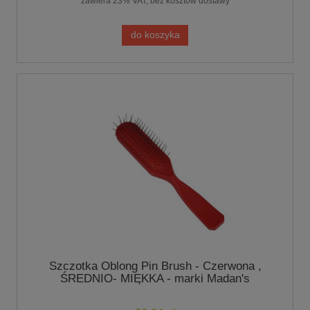
zawiera 23% VAT, bez kosztów dostawy
do koszyka
Szczotka Oblong Pin Brush - Czerwona ,
ŚREDNIO- MIĘKKA - marki Madan's