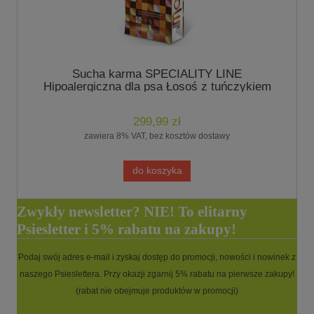
Sucha karma SPECIALITY LINE
Hipoalergiczna dla psa Łosoś z tuńczykiem
15kg - marki Monge
299,99 zł
zawiera 8% VAT, bez kosztów dostawy
do koszyka
Zwykły newsletter? NIE! To elitarny
Psiesletter i 5% rabatu na zakupy!
Podaj swój adres e-mail i zyskaj dostęp do promocji, nowości i nowinek z
naszego Psieslettera. Przy okazji zgarnij 5% rabatu na pierwsze zakupy!
(rabat nie obejmuje produktów w promocji)