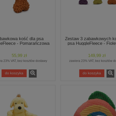
Spray pobudzający i stymulują
rma w puszce - kurczak,
bawkowa kość dla psa
Zestaw 3 zabawkowych ko
sierść - Coat Stimulant Spray 25
00g- marki Natural Trail
leFleece - Pomarańczowa
psa HuggleFleece - Fiol
- marki Fraser Essentials
Oliwkowa, Pomarańcz
119,99 zł
55,99 zł
149,99 zł
10,49 zł
ra 23% VAT, bez kosztów dostawy
zawiera 23% VAT, bez kosztów d
do koszyka
do koszyka
do koszyka