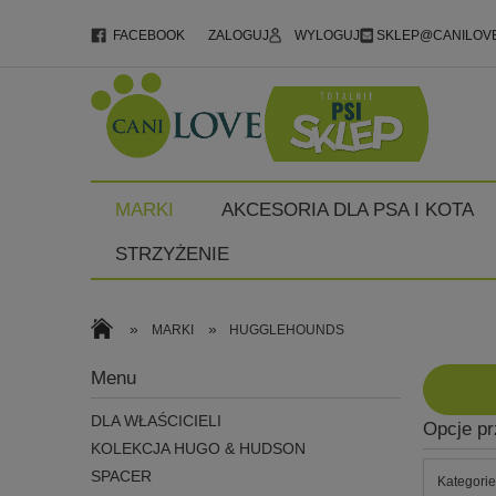
FACEBOOK
ZALOGUJ
WYLOGUJ
SKLEP@CANILOVE
MARKI
AKCESORIA DLA PSA I KOTA
STRZYŻENIE
»
»
MARKI
HUGGLEHOUNDS
Menu
DLA WŁAŚCICIELI
Opcje pr
KOLEKCJA HUGO & HUDSON
SPACER
Kategor