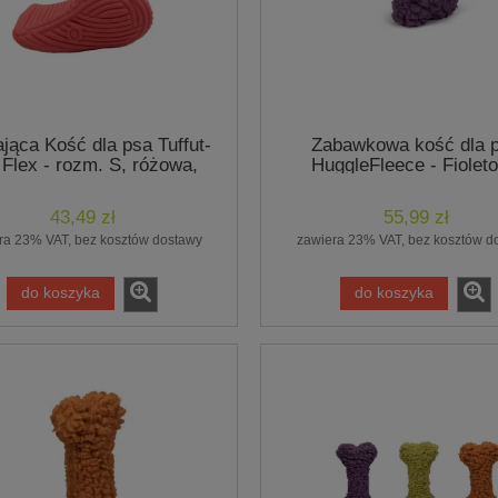
jąca Kość dla psa Tuffut-
Zabawkowa kość dla 
 Flex - rozm. S, różowa,
HuggleFleece - Fiolet
Hugglehounds
43,49 zł
55,99 zł
ra 23% VAT, bez kosztów dostawy
zawiera 23% VAT, bez kosztów d
do koszyka
do koszyka