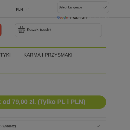
TRANSLATE
POWERED BY
Koszyk:
(pusty)
TYKI
KARMA I PRZYSMAKI
d 79,00 zł. (Tylko PL i PLN)
 (wybierz)