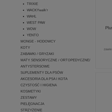
TRIXIE
WACKYwalk'r
WAHL
WEST PAW
Plu
WOW
YENTO
MONGE - HODOWCY
KOTY
zawie
ZABAWKI / GRYZAKI
MATY SENSORYCZNE / ORTOPEDYCZNE/
ANTYSTERSOWE
SUPLEMENTY DLA PSÓW
AKCESORIA DLA PSA I KOTA
CZYSTOŚĆ I HIGIENA
KOSMETYKI
ZESTAWY
PIELĘGNACJA
STRZYŻENIE