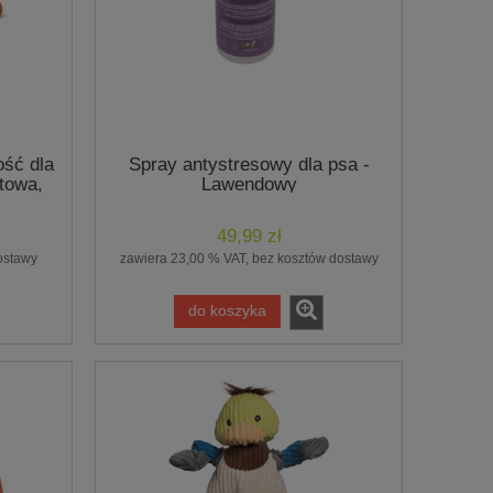
cy
Piłka dla psa W
Spray ułatwiający rozczesywanie,
ść dla
Spray antystresowy dla psa -
0 ml
Jive Dog Bal
Ice on Ice Ultra 390ml - marki Chris
etowa,
Lawendowy
pomara
Christensen
owa
74,9
49,99 zł
139,99 zł
ostawy
zawiera 23,00 % VAT, bez kosztów dostawy
do ko
do koszyka