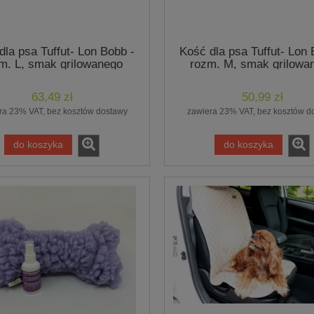
dla psa Tuffut- Lon Bobb -
Kość dla psa Tuffut- Lon 
m. L, smak grilowanego
rozm. M, smak grilowa
kurczaka, fioletowa,
kurczaka, fioletowa
Hugglehounds
Hugglehounds
63,49 zł
50,99 zł
ra 23% VAT, bez kosztów dostawy
zawiera 23% VAT, bez kosztów d
do koszyka
do koszyka