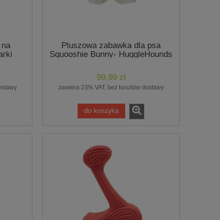
 na
Pluszowa zabawka dla psa
arki
Squooshie Bunny- HuggleHounds
99,99 zł
ostawy
zawiera 23% VAT, bez kosztów dostawy
do koszyka