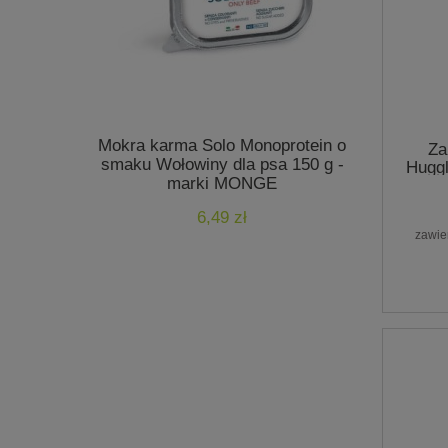
Mokra karma Solo Monoprotein o
Mokra ka
Za
smaku Wołowiny dla psa 150 g -
indyk - 4
Hugg
marki MONGE
6,49 zł
zawie