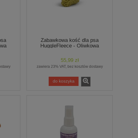
psa
Zabawkowa kość dla psa
owa
HuggleFleece - Oliwkowa
55,99 zł
ostawy
zawiera 23% VAT, bez kosztów dostawy
do koszyka