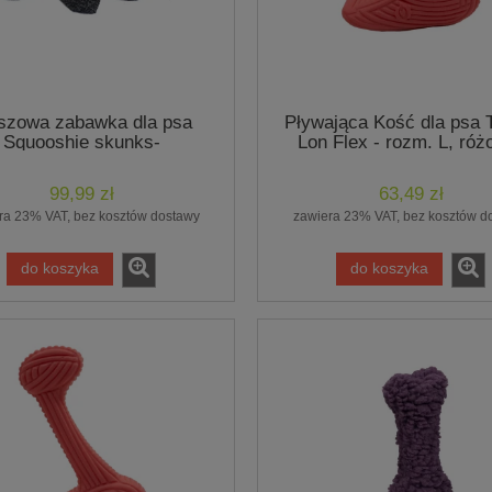
szowa zabawka dla psa
Pływająca Kość dla psa T
Squooshie skunks-
Lon Flex - rozm. L, róż
HuggleHounds
Hugglehounds
99,99 zł
63,49 zł
ra 23% VAT, bez kosztów dostawy
zawiera 23% VAT, bez kosztów d
do koszyka
do koszyka