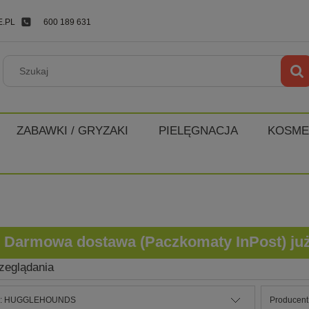
.PL
600 189 631
ZABAWKI / GRYZAKI
PIELĘGNACJA
KOSME
Darmowa dostawa (Paczkomaty InPost) już o
zeglądania
ie: HUGGLEHOUNDS
Producent: