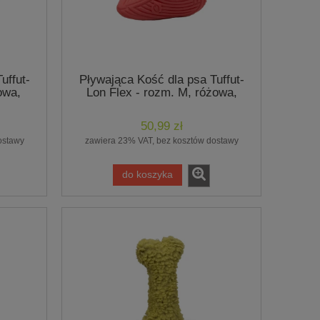
uffut-
Pływająca Kość dla psa Tuffut-
owa,
Lon Flex - rozm. M, różowa,
Hugglehounds
50,99 zł
ostawy
zawiera 23% VAT, bez kosztów dostawy
do koszyka