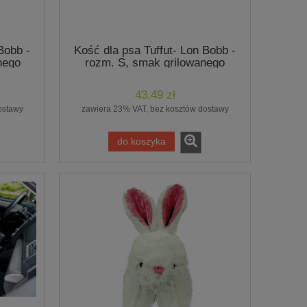
Bobb -
Kość dla psa Tuffut- Lon Bobb -
nego
rozm. S, smak grilowanego
,
kurczaka, fioletowa,
Hugglehounds
43,49 zł
ostawy
zawiera 23% VAT, bez kosztów dostawy
do koszyka