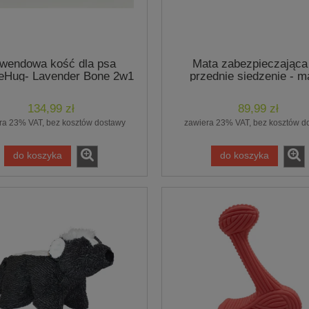
wendowa kość dla psa
Mata zabezpieczająca
eHug- Lavender Bone 2w1
przednie siedzenie - m
HuggleHounds
134,99 zł
89,99 zł
ra 23% VAT, bez kosztów dostawy
zawiera 23% VAT, bez kosztów d
do koszyka
do koszyka