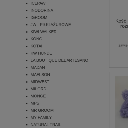
ICEPAW
INODORINA
IGROOM
Kość 
JW - PIŁKI AŻUROWE
roz
KIWI WALKER
KONG
zawie
KOTAI
KW HUNDE
LA BOUTIQUE DEL ARTESANO
MADAN
MAELSON
MIDWEST
MILORD
MONGE
MPS
MR GROOM
MY FAMILY
NATURAL TRAIL