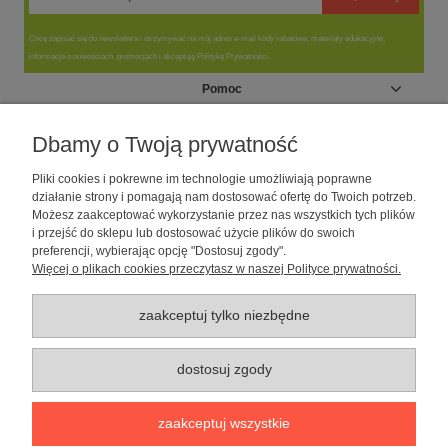
Chcę zapisać się do newslettera i otrzymywać na mój adres e-mail kody rabatowe, materiały edukacyjne,
informacje o nowościach, promocjach i akceptuję Politykę Prywatności.
Pomoc
Moje konto
Dbamy o Twoją prywatność
Pliki cookies i pokrewne im technologie umożliwiają poprawne
Informacje
działanie strony i pomagają nam dostosować ofertę do Twoich potrzeb.
Możesz zaakceptować wykorzystanie przez nas wszystkich tych plików
i przejść do sklepu lub dostosować użycie plików do swoich
O nas
preferencji, wybierając opcję "Dostosuj zgody".
Więcej o plikach cookies przeczytasz w naszej Polityce prywatności.
Sklep dla psów caniLOVE
| NIP: 5251057141 | ul. Strzelecka 54/56, 64-
010 Krzywiń, woj. wielkopolskie | telefon: 600 189 631, e-mail:
sklep@canilove.pl
zaakceptuj tylko niezbędne
Realizacja:
Centrum Usług E-Commerce Łukasz Wiśniewski
2021 |
Oprogramowanie:
Shoper
dostosuj zgody
pokaż pełną wersję strony
zaakceptuj wszystkie
Sklep internetowy Shoper Premium