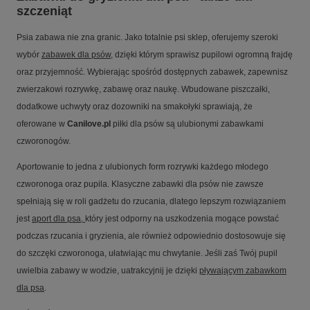
szczeniąt
Psia zabawa nie zna granic. Jako totalnie psi sklep, oferujemy szeroki
wybór
zabawek dla psów
, dzięki którym sprawisz pupilowi ogromną frajdę
oraz przyjemność. Wybierając spośród dostępnych zabawek, zapewnisz
zwierzakowi rozrywkę, zabawę oraz naukę. Wbudowane piszczałki,
dodatkowe uchwyty oraz dozowniki na smakołyki sprawiają, że
oferowane w
Canilove.pl
piłki dla psów są ulubionymi zabawkami
czworonogów.
Aportowanie to jedna z ulubionych form rozrywki każdego młodego
czworonoga oraz pupila. Klasyczne zabawki dla psów nie zawsze
spełniają się w roli gadżetu do rzucania, dlatego lepszym rozwiązaniem
jest
aport dla psa
,
który jest odporny na uszkodzenia mogące powstać
podczas rzucania i gryzienia, ale również odpowiednio dostosowuje się
do szczęki czworonoga, ułatwiając mu chwytanie. Jeśli zaś Twój pupil
uwielbia zabawy w wodzie, uatrakcyjnij je dzięki
pływającym zabawkom
dla psa
.