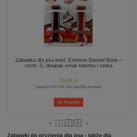
Zabawka dla psa kość Extreme Basted Bone –
rozm. S, dwupak smak bekonu i steka
59,99 zł
zawiera 23% VAT, bez kosztów dostawy
do koszyka
«
1
2
3
»
Zabawki do gryzienia dla psa - także dla