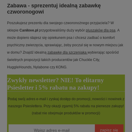
Zabawa - sprezentuj idealną zabawkę
czworonogowi
Poszukujesz prezentu dla swojego czworonożnego przyjaciela? W
sklepie
Canilove.pl
przygotowaliśmy duży wybór
pluszaków dla psa
. A
może dopiero stajesz się opiekunem psa i chcesz zadbać o komfort
psychiczny zwierzęcia, sprawiając, żeby poczuł się w nowym miejscu jak
w domu? Znajdź idealną
zabawkę dla szczeniaka
wybierając spośród
świetnych propozycji takich producentów jak Chuckle City,
HuggleHounds, Nylabone czy KONG.
Zwykły newsletter? NIE! To elitarny
Psiesletter i 5% rabatu na zakupy!
Podaj swój adres e-mail i zyskaj dostęp do promocji, nowości i nowinek z
naszego Psieslettera. Przy okazji zgarnij 5% rabatu na pierwsze zakupy!
(rabat nie obejmuje produktów w promocji)
zapisz się