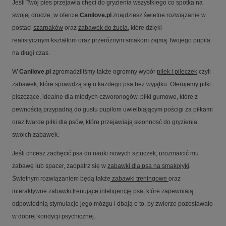
Jeśli Twój pies przejawia chęci do gryzienia wszystkiego co spotka na
swojej drodze, w ofercie
Canilove.pl
znajdziesz świetne rozwiązanie w
postaci
szarpaków
oraz
zabawek do żucia
, które dzięki
realistycznym kształtom oraz przeróżnym smakom zajmą Twojego pupila
na długi czas.
W
Canilove.pl
zgromadziliśmy także ogromny wybór
piłek i piłeczek
czyli
zabawek, które sprawdzą się u każdego psa bez wyjątku. Oferujemy piłki
piszczące, idealne dla młodych czworonogów, piłki gumowe, które z
pewnością przypadną do gustu pupilom uwielbiającym pościgi za piłkami
oraz twarde piłki dla psów, które przejawiają skłonnosć do gryzienia
swoich zabawek.
Jeśli chcesz zachęcić psa do nauki nowych sztuczek, urozmaicić mu
zabawę lub spacer, zaopatrz się w
zabawki dla psa na smakołyki
.
Świetnym rozwiązaniem będą także
zabawki treningowe
oraz
interaktywne
zabawki trenujące inteligencję psa
,
które zapewniają
odpowiednią stymulacje jego mózgu i dbają o to, by zwierze pozostawało
w dobrej kondycji psychicznej.