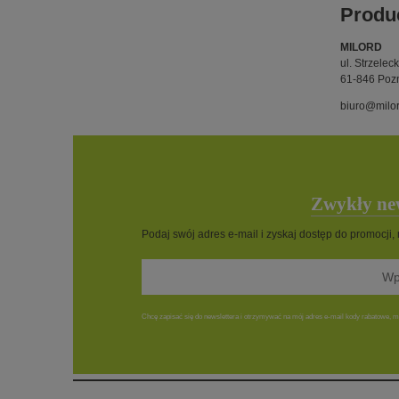
Produ
MILORD
ul. Strzelec
61-846 Poz
biuro@milor
Zwykły new
Podaj swój adres e-mail i zyskaj dostęp do promocji,
Chcę zapisać się do newslettera i otrzymywać na mój adres e-mail kody rabatowe, ma