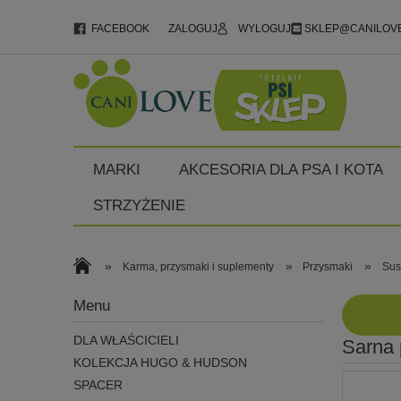
FACEBOOK
ZALOGUJ
WYLOGUJ
SKLEP@CANILOVE
MARKI
AKCESORIA DLA PSA I KOTA
STRZYŻENIE
»
»
»
Karma, przysmaki i suplementy
Przysmaki
Sus
Menu
DLA WŁAŚCICIELI
Sarna 
KOLEKCJA HUGO & HUDSON
SPACER