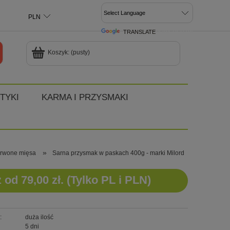
TRANSLATE
POWERED BY
Koszyk:
(pusty)
TYKI
KARMA I PRZYSMAKI
»
rwone mięsa
Sarna przysmak w paskach 400g - marki Milord
d 79,00 zł. (Tylko PL i PLN)
:
duża ilość
5 dni