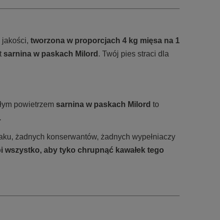
 jakości,
tworzona w proporcjach 4 kg mięsa na 1
t
sarnina w paskach Milord
. Twój pies straci dla
łym powietrzem
sarnina
w paskach Milord
to
.
aku, żadnych konserwantów, żadnych wypełniaczy
bi wszystko, aby tyko chrupnąć kawałek tego