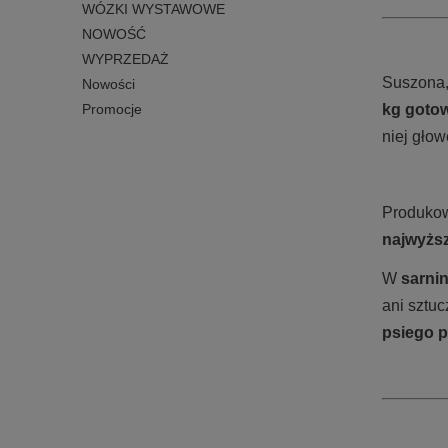
WÓZKI WYSTAWOWE
NOWOŚĆ
WYPRZEDAŻ
Suszona,
Nowości
kg gotow
Promocje
niej gło
Produko
najwyżs
W
sarni
ani sztuc
psiego 