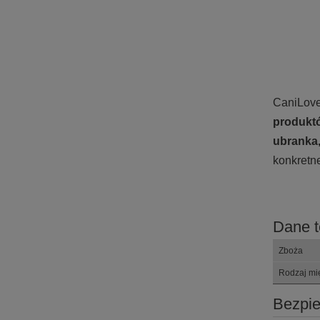
CaniLove
produktó
ubranka
konkretn
Dane t
Zboża
Rodzaj mi
Bezpi