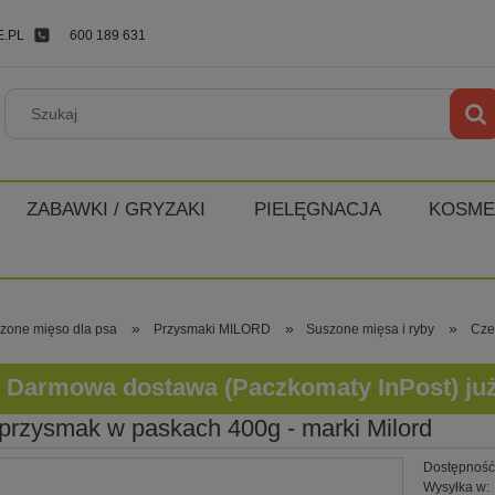
.PL
600 189 631
ZABAWKI / GRYZAKI
PIELĘGNACJA
KOSME
»
»
»
zone mięso dla psa
Przysmaki MILORD
Suszone mięsa i ryby
Cze
Darmowa dostawa (Paczkomaty InPost) już o
przysmak w paskach 400g - marki Milord
Dostępność
Wysyłka w: