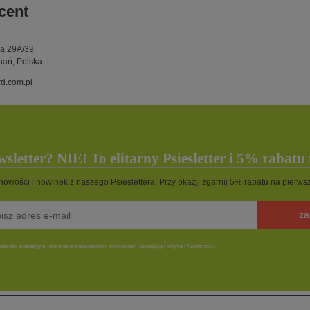
cent
ka 29A/39
nań, Polska
d.com.pl
sletter? NIE! To elitarny Psiesletter i 5% rabatu
 nowości i nowinek z naszego Psieslettera. Przy okazji zgarnij 5% rabatu na pierw
za
teriały edukacyjne, informacje o nowościach, promocjach i akceptuję Politykę Prywatności.