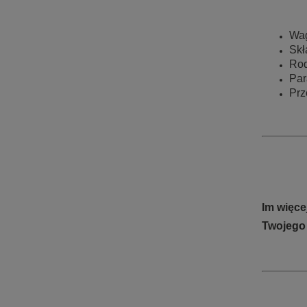
Wag
Skł
Rod
Par
Prz
Im więce
Twojego