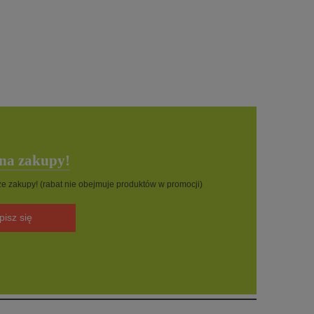
 na zakupy!
sze zakupy! (rabat nie obejmuje produktów w promocji)
pisz się