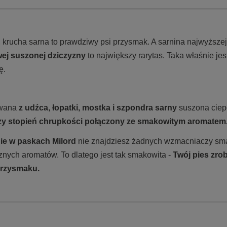
 krucha sarna to prawdziwy psi przysmak. A sarnina najwyższej
ej suszonej dziczyzny
to największy rarytas. Taka właśnie jes
wę.
wana
z udźca,
łopatki, mostka i szpondra sarny
suszona ciep
zy stopień chrupkości połączony ze smakowitym aromatem
nie w paskach Milord
nie znajdziesz żadnych wzmacniaczy sm
znych aromatów. To dlatego jest tak smakowita -
Twój pies zro
przysmaku.