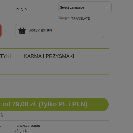
TRANSLATE
POWERED BY
Koszyk:
(pusty)
TYKI
KARMA I PRZYSMAKI
d 79,00 zł. (Tylko PL i PLN)
G
:
na wyczerpaniu
48 godzin