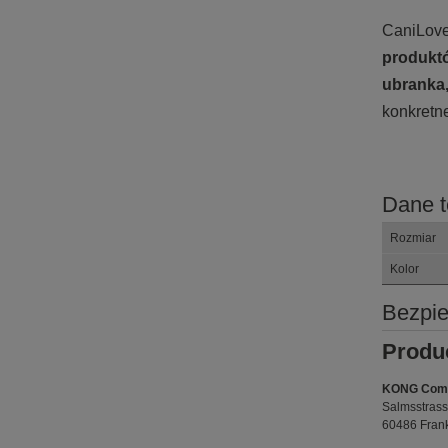
CaniLove
produktó
ubranka
konkretn
Dane t
Rozmiar
Kolor
Bezpi
Produ
KONG Com
Salmsstrass
60486 Frank