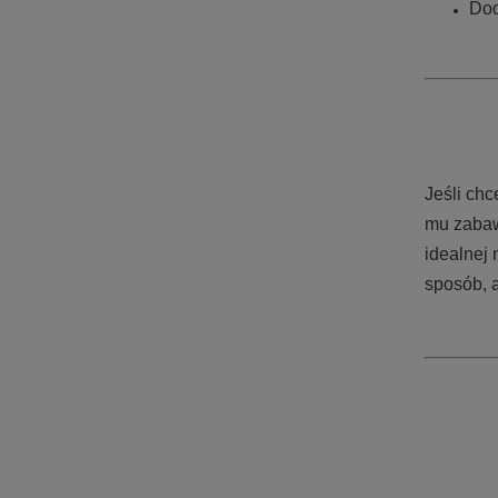
Dod
Jeśli ch
mu zabaw
idealnej 
sposób, a