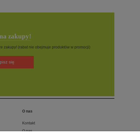
 na zakupy!
sze zakupy! (rabat nie obejmuje produktów w promocji)
pisz się
O nas
Kontakt
O nas
Blog