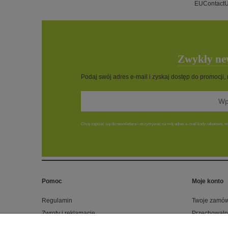
EUContact
Zwykły new
Podaj swój adres e-mail i zyskaj dostęp do promocji,
Chcę zapisać się do newslettera i otrzymywać na mój adres e-mail kody rabatowe, ma
Pomoc
Moje konto
Regulamin
Twoje zamów
Zwroty i reklamacje
Przechowaln
Polityka prywatności
Ustawienia k