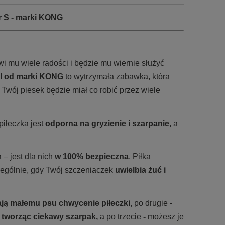
r S - marki KONG
i mu wiele radości i będzie mu wiernie służyć
l od marki KONG
to wytrzymała zabawka, która
 Twój piesek będzie miał co robić przez wiele
piłeczka jest
odporna na gryzienie i szarpanie,
a
– jest dla nich
w 100% bezpieczna
. Piłka
ególnie, gdy Twój szczeniaczek
uwielbia żuć i
ają małemu psu chwycenie piłeczki,
po drugie -
, tworząc ciekawy szarpak,
a po trzecie
-
możesz je