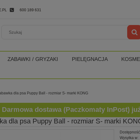
.PL
600 189 631
ZABAWKI / GRYZAKI
PIELĘGNACJA
KOSME
abawka dla psa Puppy Ball - rozmiar S- marki KONG
Darmowa dostawa (Paczkomaty InPost) już o
a dla psa Puppy Ball - rozmiar S- marki KON
Dostępność
Wysyłka w: