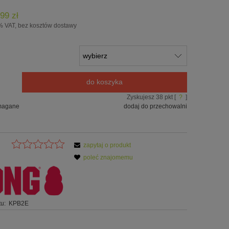
99 zł
% VAT, bez kosztów dostawy
do koszyka
Zyskujesz
38
pkt [
?
]
magane
dodaj do przechowalni
zapytaj o produkt
poleć znajomemu
u:
KPB2E