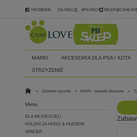
FACEBOOK
ZALOGUJ
WYLOGUJ
SKLEP@CANILOVE
MARKI
AKCESORIA DLA PSA I KOTA
STRZYŻENIE
»
»
»
Zabawki i gryzaki
KONG - zabawki dla psów
Z
Menu
DLA WŁAŚCICIELI
Zabawk
KOLEKCJA HUGO & HUDSON
SPACER