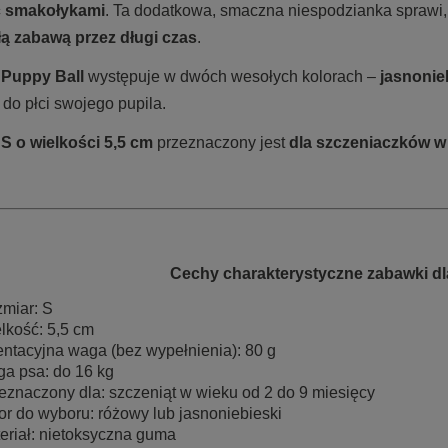
ć smakołykami
. Ta dodatkowa, smaczna niespodzianka sprawi, 
ą zabawą przez długi czas
.
 Puppy Ball
występuje w dwóch wesołych kolorach –
jasnonie
 do płci swojego pupila.
S o wielkości 5,5 cm
przeznaczony jest
dla szczeniaczków w 
Cechy charakterystyczne zabawki dl
miar: S
lkość: 5,5 cm
entacyjna waga (bez wypełnienia): 80 g
a psa: do 16 kg
eznaczony dla: szczeniąt w wieku od 2 do 9 miesięcy
or do wyboru: różowy lub jasnoniebieski
eriał: nietoksyczna guma