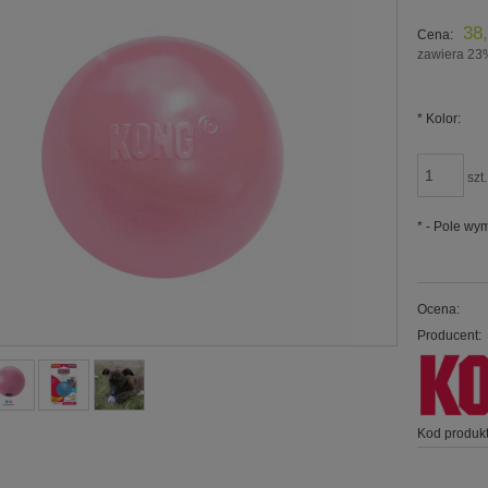
38,
Cena:
zawiera 23
*
Kolor:
szt.
*
- Pole wy
Ocena:
Producent:
Kod produkt