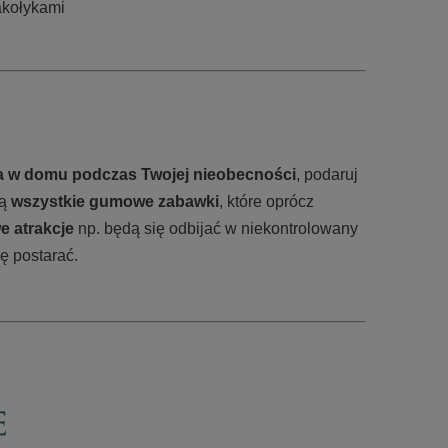
akołykami
a w domu podczas Twojej nieobecności
, podaruj
dą
wszystkie gumowe zabawki
, które oprócz
 atrakcje
np. będą się odbijać w niekontrolowany
ę postarać.