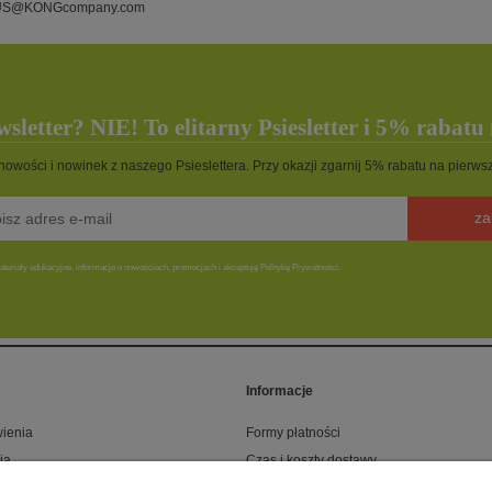
US@KONGcompany.com
sletter? NIE! To elitarny Psiesletter i 5% rabatu
 nowości i nowinek z naszego Psieslettera. Przy okazji zgarnij 5% rabatu na pierw
za
teriały edukacyjne, informacje o nowościach, promocjach i akceptuję Politykę Prywatności.
Informacje
ienia
Formy płatności
ia
Czas i koszty dostawy
onta
Klub rabatowy CaniLOVE