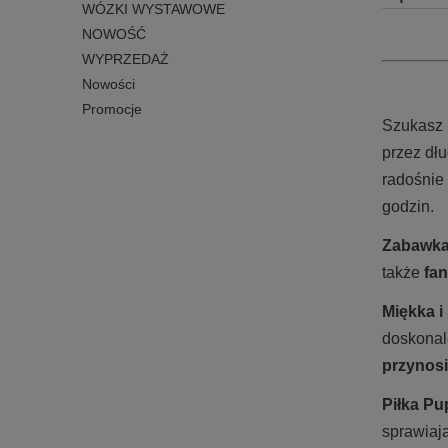
WÓZKI WYSTAWOWE
NOWOŚĆ
WYPRZEDAŻ
Nowości
Promocje
Szukasz 
przez dł
radośnie 
godzin.
Zabawka
także
fan
Miękka i
doskonal
przynos
Piłka Pu
sprawiaj