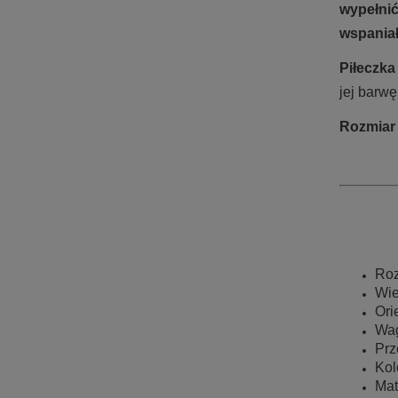
wypełni
wspaniał
Piłeczka
jej barwę
Rozmiar 
Roz
Wie
Ori
Wag
Prz
Kol
Mat