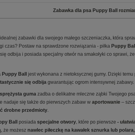
Zabawka dla psa Puppy Ball rozmia
idealnej zabawki dla swojego małego szczeniaczka, która spraw
ugi czas? Postaw na sprawdzone rozwiązania - piłka
Puppy Bal
się odbija i posiada specjalny otwór na smakołyki co sprawi, że
 Puppy Ball
jest wykonana z nietoksycznej gumy.
Dzięki temu 
tastycznie się odbija
gwarantując ogrom intensywnej zabawy.
 sprężysta guma
zadba o delikatne mleczne ząbki Twojego psa 
e nadaje się także do pierwszych zabaw w
aportowanie
– szcz
ić drobne przedmioty
.
ppy Ball
posiada
specjalne otwory
, które po pierwsze
- ułatwi
ą, że możesz
nawlec piłeczkę na kawałek sznurka lub polara