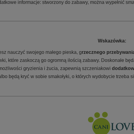
atkowe informacje: stworzony do zabawy, można wypełnić sm
Wskazówka:
cesz nauczyć swojego małego pieska, g
rzecznego przebywani
ki, które zaskoczą go ogromną ilością zabawy. Doskonałe bę
możliwości gryzienia i żucia, zapewnią szczeniakowi
dodatkowe
lbo będą kryć w sobie smakołyki, o których wydobycie trzeba si