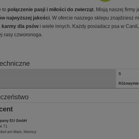
 to
połączenie pasji i miłości do zwierząt
. Misją naszej firmy
w najwyższej jakości
. W ofercie naszego sklepu znajdziesz m
, karmy
dla psów
i wiele innych. Każdy posiadacz psa w CaniL
ej rasy czworonoga.
echniczne
S
Różowy/nie
eczeństwo
cent
pany EU GmbH
e 71
furt am Main, Niemcy