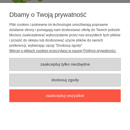
Dbamy o Twoją prywatność
Pliki cookies i pokrewne im technologie umożliwiają poprawne
działanie strony i pomagają nam dostosować ofertę do Twoich potrzeb.
Zabawka dla psa Pluszowa Głowa Psa-
Możesz zaakceptować wykorzystanie przez nas wszystkich tych plików
i przejść do sklepu lub dostosować użycie plików do swoich
marki Pet Nova
preferencji, wybierając opcję "Dostosuj zgody".
Więcej o plikach cookies przeczytasz w naszej Polityce prywatności.
31,99 zł
do koszyka
zaakceptuj tylko niezbędne
dostosuj zgody
zaakceptuj wszystkie
Zabawka dla psa Pluszowa Krowa- marki
Pet Nova