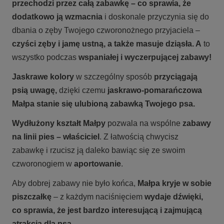
przechodzi przez całą zabawkę – co sprawia, że
dodatkowo ją wzmacnia
i doskonale przyczynia się do
dbania o zęby Twojego czworonożnego przyjaciela –
czyści zęby i jamę ustną, a także masuje dziąsła. A
to
wszystko podczas
wspaniałej i wyczerpującej zabawy!
Jaskrawe kolory
w szczególny sposób
przyciągają
psią uwagę,
dzięki czemu
jaskrawo-pomarańczowa
Małpa stanie się ulubioną zabawką Twojego psa.
Wydłużony kształt Małpy
pozwala na wspólne
zabawy
na linii pies – właściciel
. Z łatwością chwycisz
zabawkę i rzucisz ją daleko bawiąc się ze swoim
czworonogiem w
aportowanie
.
Aby dobrej zabawy nie było końca,
Małpa
kryje w sobie
piszczałkę
– z każdym naciśnięciem
wydaje dźwięki,
co sprawia, że jest bardzo interesującą i zajmującą
atrakcją dla psa.