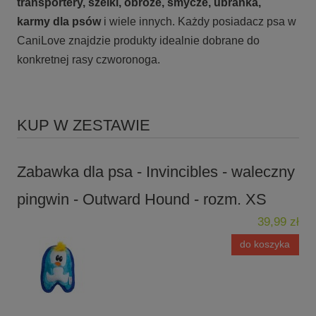
transportery, szelki, obroże, smycze, ubranka,
karmy
dla psów
i wiele innych. Każdy posiadacz psa w
CaniLove znajdzie produkty idealnie dobrane do
konkretnej rasy czworonoga.
KUP W ZESTAWIE
Zabawka dla psa - Invincibles - waleczny
pingwin - Outward Hound - rozm. XS
39,99 zł
do koszyka