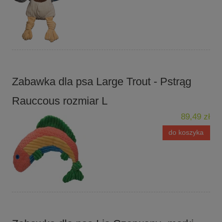
Zabawka dla psa Large Trout - Pstrąg
Rauccous rozmiar L
89,49 zł
do koszyka