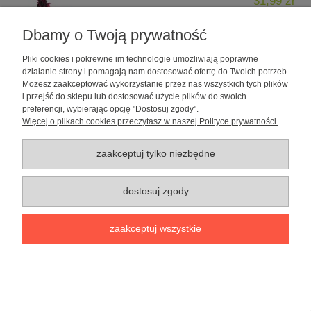
31,99 zł
do koszyka
Dbamy o Twoją prywatność
Pliki cookies i pokrewne im technologie umożliwiają poprawne
działanie strony i pomagają nam dostosować ofertę do Twoich potrzeb.
Możesz zaakceptować wykorzystanie przez nas wszystkich tych plików
i przejść do sklepu lub dostosować użycie plików do swoich
preferencji, wybierając opcję "Dostosuj zgody".
Więcej o plikach cookies przeczytasz w naszej Polityce prywatności.
Zabawka dla psa Pluszowa Krowa- marki
zaakceptuj tylko niezbędne
Pet Nova
dostosuj zgody
31,99 zł
do koszyka
zaakceptuj wszystkie