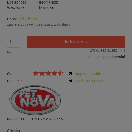
Dostępność:
średnia ilość
Wysyłka w:
48 godzin
31,99 zł
Cena:
zawiera 23% VAT, bez kosztów dostawy
do koszyka
Zyskujesz
31
pkt [
?
]
szt.
dodaj do przechowalni
Ocena:
zapytaj o produkt
Producent:
poleć znajomemu
Kod produktu:
PN DZIKA KACZKA
Opis