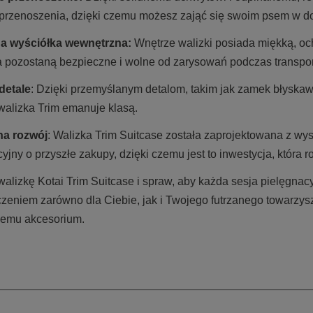
 przenoszenia, dzięki czemu możesz zająć się swoim psem w do
a wyściółka wewnętrzna:
Wnętrze walizki posiada miękką, oc
a pozostaną bezpieczne i wolne od zarysowań podczas transpor
detale
: Dzięki przemyślanym detalom, takim jak zamek błyskaw
 walizka Trim emanuje klasą.
na rozwój
: Walizka Trim Suitcase została zaprojektowana z wys
yjny o przyszłe zakupy, dzięki czemu jest to inwestycja, która 
walizkę Kotai Trim Suitcase i spraw, aby każda sesja pielęgna
zeniem zarówno dla Ciebie, jak i Twojego futrzanego towarzysz
emu akcesorium.