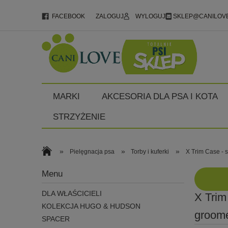
FACEBOOK
ZALOGUJ
WYLOGUJ
SKLEP@CANILOVE
MARKI
AKCESORIA DLA PSA I KOTA
STRZYŻENIE
»
»
»
Pielęgnacja psa
Torby i kuferki
X Trim Case - 
Menu
DLA WŁAŚCICIELI
X Trim
KOLEKCJA HUGO & HUDSON
groome
SPACER