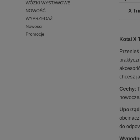
WÓZKI WYSTAWOWE
X Tr
NOWOŚĆ
WYPRZEDAŻ
Nowości
Promocje
Kotai X 
Przenieś
praktycz
akcesori
chcesz j
Cechy
: 
nowoczes
Uporząd
obcinacz
do odpow
Wygodne