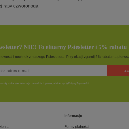
ej rasy czworonoga.
sletter? NIE! To elitarny Psiesletter i 5% rabatu
 nowości i nowinek z naszego Psieslettera. Przy okazji zgarnij 5% rabatu na pierw
za
teriały edukacyjne, informacje o nowościach, promocjach i akceptuję Politykę Prywatności.
Informacje
ienia
Formy płatności