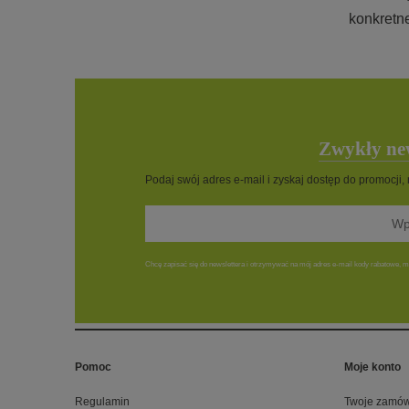
konkretn
Zwykły new
Podaj swój adres e-mail i zyskaj dostęp do promocji,
Chcę zapisać się do newslettera i otrzymywać na mój adres e-mail kody rabatowe, ma
Pomoc
Moje konto
Regulamin
Twoje zamów