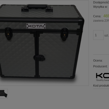
Dostępność
Wysyłka w:
46
Cena:
zawiera 23
szt.
Ocena:
Producent:
Kod produkt