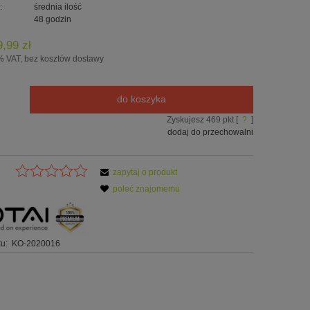
:
średnia ilość
48 godzin
9,99 zł
% VAT, bez kosztów dostawy
do koszyka
Zyskujesz
469
pkt [
?
]
dodaj do przechowalni
zapytaj o produkt
poleć znajomemu
u:
KO-2020016