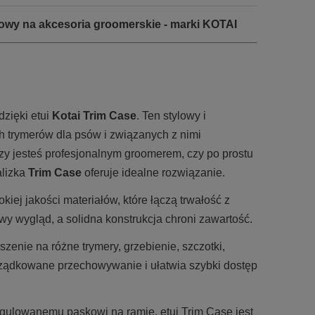
iowy na akcesoria groomerskie - marki KOTAI
dzięki etui
Kotai Trim Case
. Ten stylowy i
h trymerów dla psów i związanych z nimi
zy jesteś profesjonalnym groomerem, czy po prostu
alizka
Trim Case
oferuje idealne rozwiązanie.
iej jakości materiałów, które łączą trwałość z
wygląd, a solidna konstrukcja chroni zawartość.
szenie na różne trymery, grzebienie, szczotki,
orządkowane przechowywanie i ułatwia szybki dostęp
gulowanemu paskowi na ramię, etui Trim Case jest