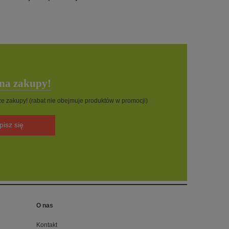
 na zakupy!
sze zakupy! (rabat nie obejmuje produktów w promocji)
pisz się
O nas
Kontakt