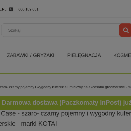
.PL
600 189 631
ZABAWKI / GRYZAKI
PIELĘGNACJA
KOSME
szaro- czarny pojemny i wygodny kuferek aluminiowy na akcesoria groomerskie - m
Darmowa dostawa (Paczkomaty InPost) już o
 Case - szaro- czarny pojemny i wygodny kufe
rskie - marki KOTAI