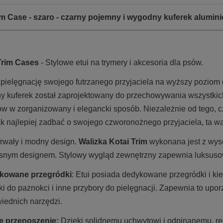
im Case - szaro - czarny pojemny i wygodny kuferek alumin
Trim Cases
- Stylowe etui na trymery i akcesoria dla psów.
 pielęgnację swojego futrzanego przyjaciela na wyższy poziom 
ny kuferek został zaprojektowany do przechowywania wszystkic
ów w zorganizowany i elegancki sposób. Niezależnie od tego, c
ak najlepiej zadbać o swojego czworonożnego przyjaciela, ta w
Trwały i modny design.
Walizka Kotai Trim
wykonana jest z wysok
nym designem. Stylowy wygląd zewnętrzny zapewnia luksusowy 
kowane przegródki
: Etui posiada dedykowane przegródki i kie
ki do paznokci i inne przybory do pielęgnacji. Zapewnia to up
iednich narzędzi.
 przenoszenie:
Dzięki solidnemu uchwytowi i odpinanemu, re