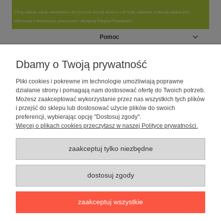
Chcę zapisać się do newslettera i otrzymywać na mój adres e-mail kody rabatowe, materiały edukacyjne,
informacje o nowościach, promocjach i akceptuję Politykę Prywatności.
Pomoc
Moje konto
Dbamy o Twoją prywatność
Pliki cookies i pokrewne im technologie umożliwiają poprawne
Informacje
działanie strony i pomagają nam dostosować ofertę do Twoich potrzeb.
Możesz zaakceptować wykorzystanie przez nas wszystkich tych plików
i przejść do sklepu lub dostosować użycie plików do swoich
O nas
preferencji, wybierając opcję "Dostosuj zgody".
Więcej o plikach cookies przeczytasz w naszej Polityce prywatności.
Sklep dla psów caniLOVE
| NIP: 5251057141 | ul. Strzelecka 54/56, 64-
010 Krzywiń, woj. wielkopolskie | telefon: 600 189 631, e-mail:
sklep@canilove.pl
zaakceptuj tylko niezbędne
Realizacja:
Centrum Usług E-Commerce Łukasz Wiśniewski
2021 |
Oprogramowanie:
Shoper
dostosuj zgody
pokaż pełną wersję strony
zaakceptuj wszystkie
Sklep internetowy Shoper Premium