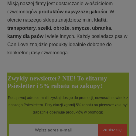
Misją naszej firmy jest dostarczanie właścicielom
czworonogów
produktów najwyższej jakości
. W
ofercie naszego sklepu znajdziesz m.in.
klatki,
transportery, szelki, obroże, smycze, ubranka,
karmy
dla psów
i wiele innych. Każdy posiadacz psa w
CaniLove znajdzie produkty idealnie dobrane do
konkretnej rasy czworonoga.
Zwykły newsletter? NIE! To elitarny
Psiesletter i 5% rabatu na zakupy!
Podaj swój adres e-mail i zyskaj dostęp do promocji, nowości i nowinek z
naszego Psieslettera. Przy okazji zgarnij 5% rabatu na pierwsze zakupy!
(rabat nie obejmuje produktów w promocji)
zapisz się