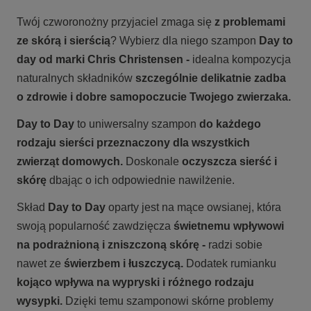
Twój czworonożny przyjaciel zmaga się
z problemami
ze skórą i sierścią
? Wybierz dla niego szampon
Day to
day od marki Chris Christensen -
idealna kompozycja
naturalnych składników
szczególnie delikatnie zadba
o zdrowie i dobre samopoczucie Twojego zwierzaka.
Day to Day
to uniwersalny szampon
do każdego
rodzaju sierści przeznaczony dla wszystkich
zwierząt domowych.
Doskonale
oczyszcza sierść i
skórę
dbając o ich odpowiednie nawilżenie.
Skład
Day to Day
oparty jest na mące owsianej, która
swoją popularność zawdzięcza
świetnemu wpływowi
na podrażnioną i zniszczoną skórę -
radzi sobie
nawet ze
świerzbem i łuszczycą.
Dodatek rumianku
kojąco wpływa na wypryski i różnego rodzaju
wysypki.
Dzięki temu szamponowi skórne problemy