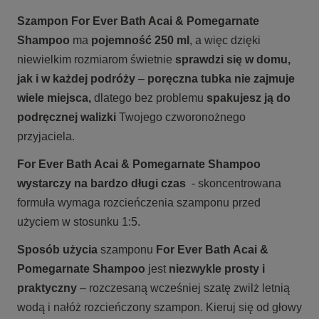
Szampon
For Ever Bath Acai & Pomegarnate
Shampoo
ma
pojemność 250 ml
, a więc dzięki
niewielkim rozmiarom świetnie
sprawdzi się w domu,
jak i w każdej podróży
–
poręczna tubka nie zajmuje
wiele miejsca,
dlatego bez problemu
spakujesz ją do
podręcznej walizki
Twojego czworonożnego
przyjaciela.
For Ever Bath Acai & Pomegarnate Shampoo
wystarczy na bardzo długi czas
- skoncentrowana
formuła wymaga rozcieńczenia szamponu przed
użyciem w stosunku 1:5.
Sposób użycia
szamponu
For Ever Bath Acai &
Pomegarnate Shampoo
jest
niezwykle prosty i
praktyczny
– rozczesaną wcześniej szatę zwilż letnią
wodą i nałóż rozcieńczony szampon. Kieruj się od głowy