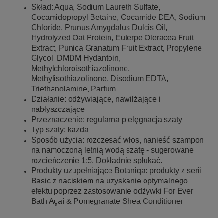
Skład: Aqua, Sodium Laureth Sulfate,
Cocamidopropyl Betaine, Cocamide DEA, Sodium
Chloride, Prunus Amygdalus Dulcis Oil,
Hydrolyzed Oat Protein, Euterpe Oleracea Fruit
Extract, Punica Granatum Fruit Extract, Propylene
Glycol, DMDM Hydantoin,
Methylchloroisothiazolinone,
Methylisothiazolinone, Disodium EDTA,
Triethanolamine, Parfum
Działanie: odżywiające, nawilżające i
nabłyszczające
Przeznaczenie: regularna pielęgnacja szaty
Typ szaty: każda
Sposób użycia: rozczesać włos, nanieść szampon
na namoczoną letnią wodą szatę - sugerowane
rozcieńczenie 1:5. Dokładnie spłukać.
Produkty uzupełniające Botaniqa: produkty z serii
Basic z naciskiem na uzyskanie optymalnego
efektu poprzez zastosowanie odżywki For Ever
Bath Açaí & Pomegranate Shea Conditioner