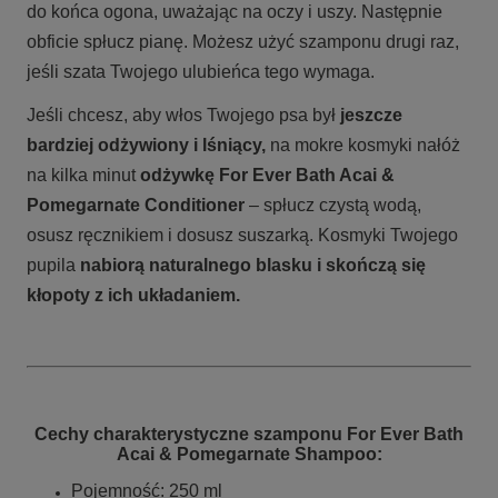
do końca ogona, uważając na oczy i uszy. Następnie
obficie spłucz pianę. Możesz użyć szamponu drugi raz,
jeśli szata Twojego ulubieńca tego wymaga.
Jeśli chcesz, aby włos Twojego psa był
jeszcze
bardziej odżywiony i lśniący,
na mokre kosmyki nałóż
na kilka minut
odżywkę For Ever Bath Acai &
Pomegarnate Conditioner
– spłucz czystą wodą,
osusz ręcznikiem i dosusz suszarką. Kosmyki Twojego
pupila
nabiorą naturalnego blasku i skończą się
kłopoty z ich układaniem.
Cechy charakterystyczne szamponu For Ever Bath
Acai & Pomegarnate Shampoo:
Pojemność: 250 ml