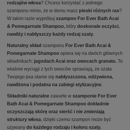
rodzajów włosa
? Chcesz korzystać z jednego
szamponu mimo, że w domu masz
pieski różnych ras
?
W takim razie wypróbuj
szampon
For Ever Bath Acai
& Pomegarnate Shampoo,
który
doskonale oczyści,
nawilży i nabłyszczy każdy rodzaj szaty
.
Naturalny skład
szamponu
For Ever Bath Acai &
Pomegarnate Shampoo
opiera się na dwóch głównych
składnikach:
jagodach Acai oraz owocach granatu.
To
właśnie wyciągi z tych owoców sprawiają, że szata
Twojego psa stanie się
nabłyszczona, odżywiona,
nawilżona i podatna na zabiegi stylizacyjne.
Składniki naturalne
zawarte w
szamponie
For Ever
Bath Acai & Pomegarnate Shampoo dokładnie
oczyszczają skórę oraz sierść i nie zmieniają
struktury włosa
, dzięki czemu szampon może być
używany
do każdego rodzaju i koloru szaty.