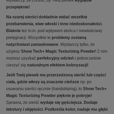
Wystarczy, że chcesz, by Twój piesek
wyglądał
przepięknie!
Na szarej sierści dokładnie widać wszelkie
przebarwienia, siwe włoski i inne niedoskonałości
.
Blaknie
też m.in. pod wpływem słońca i niewłaściwej
pielęgnacji. Wszystkie te
problemy zostaną
natychmiast zamaskowane
. Wystarczy tylko, że
użyjesz
Show Tech+ Magic Texturizing Powder
! Z nim
możesz uzyskać
perfekcyjny odcień
i jednocześnie
cieszyć się
naturalnym efektem koloryzacji!
Jeśli Twój piesek ma przerzedzoną sierść lub części
ciała, gdzie włosy są znacznie cieńsze
np. po
usuwaniu sierści ręcznie (handstriping), to
Show Tech+
Magic Texturizing Powder pięknie je pokryje
!
Sprawia, że sierść
wydaje się gęściejsza
.
Dodaje
tekstury i objętości. Podkreśla kolor, nadaje mu głębi