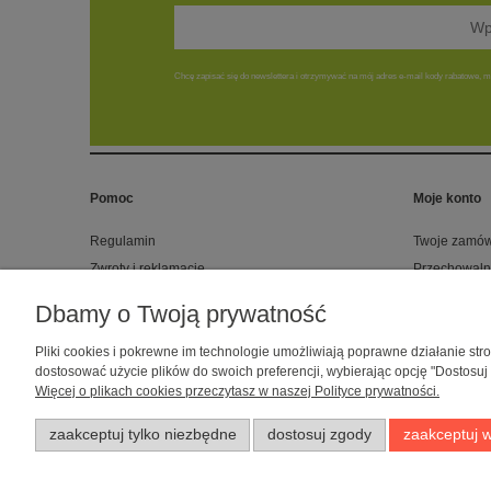
Chcę zapisać się do newslettera i otrzymywać na mój adres e-mail kody rabatowe, ma
Pomoc
Moje konto
Regulamin
Twoje zamów
Zwroty i reklamacje
Przechowaln
Polityka prywatności
Ustawienia k
Dbamy o Twoją prywatność
Raty
Sklep dla psów caniLOVE
| NIP: 5
Pliki cookies i pokrewne im technologie umożliwiają poprawne działanie st
dostosować użycie plików do swoich preferencji, wybierając opcję "Dostosuj
Reali
Więcej o plikach cookies przeczytasz w naszej Polityce prywatności.
zaakceptuj tylko niezbędne
dostosuj zgody
zaakceptuj w