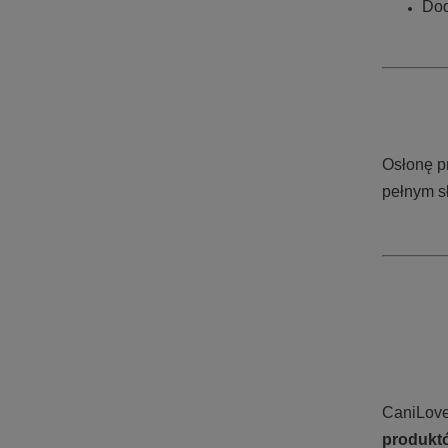
Dod
Osłonę p
pełnym s
CaniLove
produktó