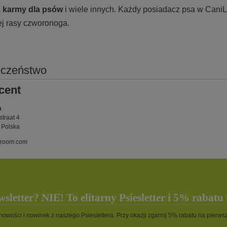
, karmy
dla psów
i wiele innych. Każdy posiadacz psa w CaniL
ej rasy czworonoga.
eczeństwo
cent
m
traat 4
 Polska
groom.com
sletter? NIE! To elitarny Psiesletter i 5% rabatu
 nowości i nowinek z naszego Psieslettera. Przy okazji zgarnij 5% rabatu na pierw