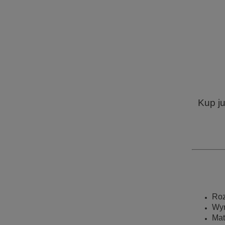
Kup j
Roz
Wym
Mat