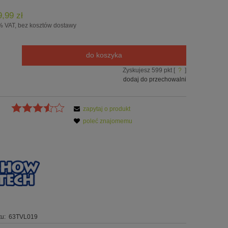
9,99 zł
% VAT, bez kosztów dostawy
do koszyka
Zyskujesz
599
pkt [
?
]
dodaj do przechowalni
zapytaj o produkt
poleć znajomemu
u:
63TVL019