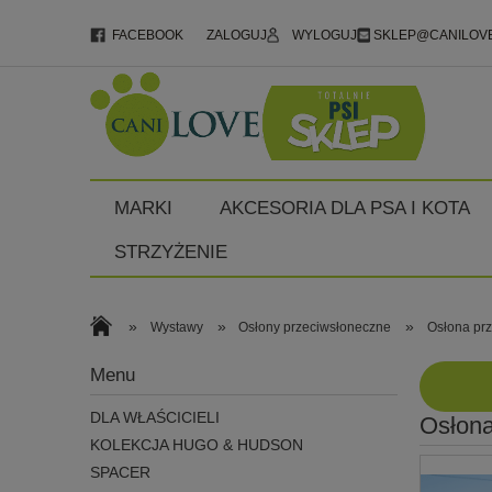
FACEBOOK
ZALOGUJ
WYLOGUJ
SKLEP@CANILOVE
MARKI
AKCESORIA DLA PSA I KOTA
STRZYŻENIE
»
»
»
Wystawy
Osłony przeciwsłoneczne
Osłona prz
Menu
DLA WŁAŚCICIELI
Osłona
KOLEKCJA HUGO & HUDSON
SPACER