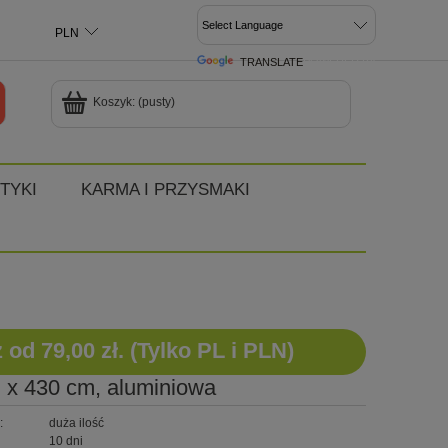
TRANSLATE
POWERED BY
Koszyk:
(pusty)
TYKI
KARMA I PRZYSMAKI
d 79,00 zł. (Tylko PL i PLN)
m x 430 cm, aluminiowa
:
duża ilość
10 dni