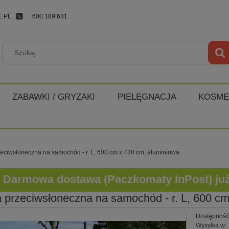
.PL
600 189 631
ZABAWKI / GRYZAKI
PIELĘGNACJA
KOSME
eciwsłoneczna na samochód - r. L, 600 cm x 430 cm, aluminiowa
Darmowa dostawa (Paczkomaty InPost) już o
 przeciwsłoneczna na samochód - r. L, 600 c
Dostępność
Wysyłka w: