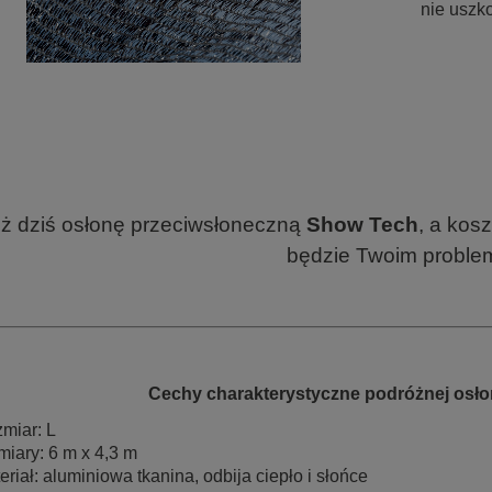
nie uszko
uż dziś osłonę przeciwsłoneczną
Show Tech
, a kos
będzie Twoim proble
Cechy charakterystyczne podróżnej osło
miar: L
iary: 6 m x 4,3 m
eriał: aluminiowa tkanina, odbija ciepło i słońce