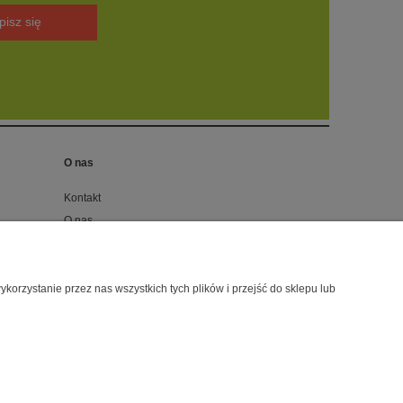
pisz się
O nas
Kontakt
O nas
Blog
 189 631, e-mail:
sklep@canilove.pl
orzystanie przez nas wszystkich tych plików i przejść do sklepu lub
hoper