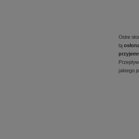
Ostre
sł
o
tą
osłoną
przyjemn
Przepływ 
jakiego 