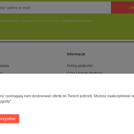
za
teriały edukacyjne, informacje o nowościach, promocjach i akceptuję Politykę Prywatności.
Informacje
ienia
Formy płatności
ia
Czas i koszty dostawy
onta
Klub rabatowy CaniLOVE
251057141 | ul. Strzelecka 54/56, 64-010 Krzywiń, woj. wielkopolskie | telefon: 600
rony i pomagają nam dostosować ofertę do Twoich potrzeb. Możesz zaakceptować wyk
 zgody".
zacja:
Centrum Usług E-Commerce Łukasz Wiśniewski
2021 | Oprogramowanie:
S
Sklep internetowy Shoper Premium
szystkie