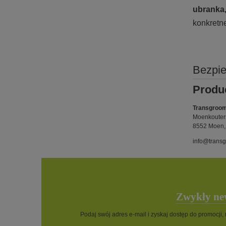
ubranka
konkretn
Bezpi
Produ
Transgroo
Moenkouters
8552 Moen,
info@trans
Zwykły new
Podaj swój adres e-mail i zyskaj dostęp do promocji,