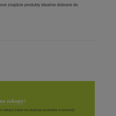
ove znajdzie produkty idealnie dobrane do
 na zakupy!
sze zakupy! (rabat nie obejmuje produktów w promocji)