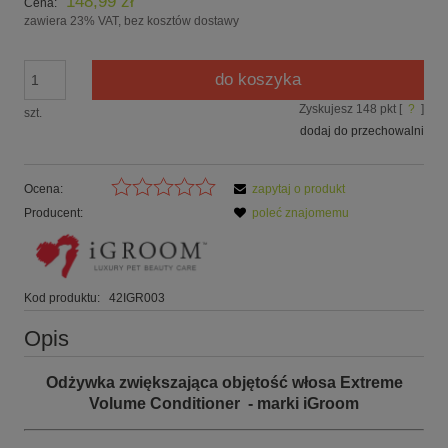
148,99 zł
Cena:
zawiera 23% VAT, bez kosztów dostawy
do koszyka
Zyskujesz
148
pkt [
?
]
szt.
dodaj do przechowalni
Ocena:
zapytaj o produkt
Producent:
poleć znajomemu
Kod produktu:
42IGR003
Opis
Odżywka zwiększająca objętość włosa Extreme
Volume Conditioner - marki iGroom