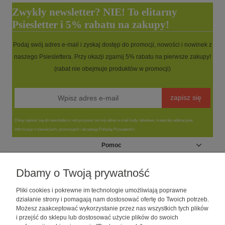
Zwykły newsletter? NIE! To elitarny
Psiesletter i 5% rabatu na zakupy!
Podaj swój adres e-mail i zyskaj dostęp do promocji, nowości i nowinek z
naszego Psieslettera. Przy okazji zgarnij 5% rabatu na pierwsze zakupy!
(rabat nie obejmuje produktów w promocji)
zapisz się
Chcę zapisać się do newslettera i otrzymywać na mój adres e-mail kody rabatowe, materiały edukacyjne,
informacje o nowościach, promocjach i akceptuję Politykę Prywatności.
Pomoc
Moje konto
Dbamy o Twoją prywatność
Pliki cookies i pokrewne im technologie umożliwiają poprawne
Informacje
działanie strony i pomagają nam dostosować ofertę do Twoich potrzeb.
Możesz zaakceptować wykorzystanie przez nas wszystkich tych plików
i przejść do sklepu lub dostosować użycie plików do swoich
O nas