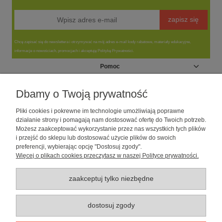
zapisz się
Chcę zapisać się do newslettera i otrzymywać na mój adres e-mail kody rabatowe, materiały edukacyjne,
informacje o nowościach, promocjach i akceptuję Politykę Prywatności.
Pomoc
Moje konto
Dbamy o Twoją prywatność
Pliki cookies i pokrewne im technologie umożliwiają poprawne
Informacje
działanie strony i pomagają nam dostosować ofertę do Twoich potrzeb.
Możesz zaakceptować wykorzystanie przez nas wszystkich tych plików
i przejść do sklepu lub dostosować użycie plików do swoich
O nas
preferencji, wybierając opcję "Dostosuj zgody".
Więcej o plikach cookies przeczytasz w naszej Polityce prywatności.
Sklep dla psów caniLOVE
| NIP: 5251057141 | ul. Strzelecka 54/56, 64-
010 Krzywiń, woj. wielkopolskie | telefon: 600 189 631, e-mail:
sklep@canilove.pl
zaakceptuj tylko niezbędne
Realizacja:
Centrum Usług E-Commerce Łukasz Wiśniewski
2021 |
Oprogramowanie:
Shoper
dostosuj zgody
pokaż pełną wersję strony