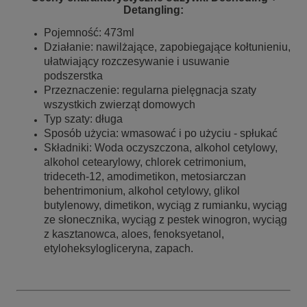
Detangling:
Pojemność: 473ml
Działanie: nawilżające, zapobiegające kołtunieniu,
ułatwiający rozczesywanie i usuwanie
podszerstka
Przeznaczenie: regularna pielęgnacja szaty
wszystkich zwierząt domowych
Typ szaty: długa
Sposób użycia: wmasować i po użyciu - spłukać
Składniki: Woda oczyszczona, alkohol cetylowy,
alkohol cetearylowy, chlorek cetrimonium,
trideceth-12, amodimetikon, metosiarczan
behentrimonium, alkohol cetylowy, glikol
butylenowy, dimetikon, wyciąg z rumianku, wyciąg
ze słonecznika, wyciąg z pestek winogron, wyciąg
z kasztanowca, aloes, fenoksyetanol,
etyloheksylogliceryna, zapach.