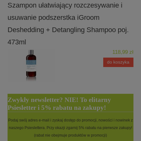
Szampon ułatwiający rozczesywanie i
usuwanie podszerstka iGroom
Deshedding + Detangling Shampoo poj.
473ml
118,99 zł
do koszyka
Zwykły newsletter? NIE! To elitarny
Psiesletter i 5% rabatu na zakupy!
Podaj swój adres e-mail i zyskaj dostęp do promocji, nowości i nowinek z
naszego Psieslettera. Przy okazji zgarnij 5% rabatu na pierwsze zakupy!
(rabat nie obejmuje produktów w promocji)