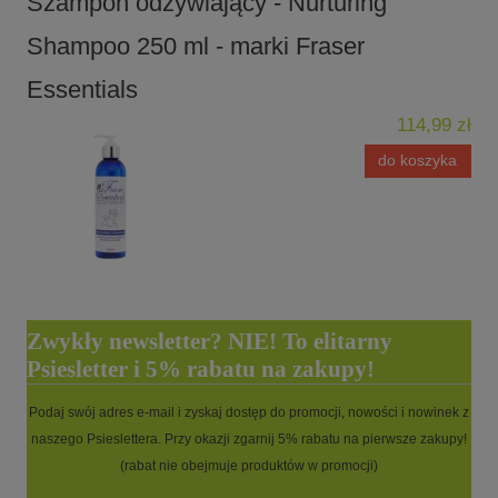
Szampon odżywiający - Nurturing
Shampoo 250 ml - marki Fraser
Essentials
114,99 zł
do koszyka
Zwykły newsletter? NIE! To elitarny
Psiesletter i 5% rabatu na zakupy!
Podaj swój adres e-mail i zyskaj dostęp do promocji, nowości i nowinek z
naszego Psieslettera. Przy okazji zgarnij 5% rabatu na pierwsze zakupy!
(rabat nie obejmuje produktów w promocji)