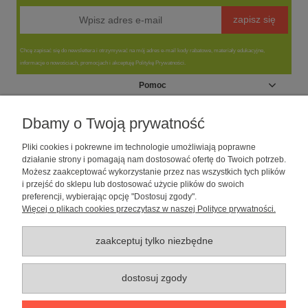
zapisz się
Chcę zapisać się do newslettera i otrzymywać na mój adres e-mail kody rabatowe, materiały edukacyjne,
informacje o nowościach, promocjach i akceptuję Politykę Prywatności.
Pomoc
Moje konto
Dbamy o Twoją prywatność
Pliki cookies i pokrewne im technologie umożliwiają poprawne
Informacje
działanie strony i pomagają nam dostosować ofertę do Twoich potrzeb.
Możesz zaakceptować wykorzystanie przez nas wszystkich tych plików
i przejść do sklepu lub dostosować użycie plików do swoich
O nas
preferencji, wybierając opcję "Dostosuj zgody".
Więcej o plikach cookies przeczytasz w naszej Polityce prywatności.
Sklep dla psów caniLOVE
| NIP: 5251057141 | ul. Strzelecka 54/56, 64-
010 Krzywiń, woj. wielkopolskie | telefon: 600 189 631, e-mail:
sklep@canilove.pl
zaakceptuj tylko niezbędne
Realizacja:
Centrum Usług E-Commerce Łukasz Wiśniewski
2021 |
Oprogramowanie:
Shoper
dostosuj zgody
pokaż pełną wersję strony