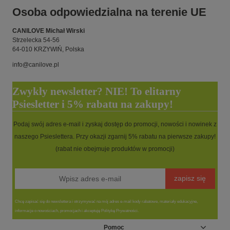
Osoba odpowiedzialna na terenie UE
CANILOVE Michał Wirski
Strzelecka 54-56
64-010 KRZYWIŃ, Polska
info@canilove.pl
Zwykły newsletter? NIE! To elitarny
Psiesletter i 5% rabatu na zakupy!
Podaj swój adres e-mail i zyskaj dostęp do promocji, nowości i nowinek z
naszego Psieslettera. Przy okazji zgarnij 5% rabatu na pierwsze zakupy!
(rabat nie obejmuje produktów w promocji)
zapisz się
Chcę zapisać się do newslettera i otrzymywać na mój adres e-mail kody rabatowe, materiały edukacyjne,
informacje o nowościach, promocjach i akceptuję Politykę Prywatności.
Pomoc