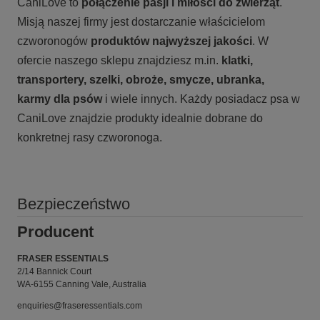
CaniLove to
połączenie pasji i miłości do zwierząt
.
Misją naszej firmy jest dostarczanie właścicielom
czworonogów
produktów najwyższej jakości
. W
ofercie naszego sklepu znajdziesz m.in.
klatki,
transportery, szelki, obroże, smycze, ubranka,
karmy
dla psów
i wiele innych. Każdy posiadacz psa w
CaniLove znajdzie produkty idealnie dobrane do
konkretnej rasy czworonoga.
Bezpieczeństwo
Producent
FRASER ESSENTIALS
2/14 Bannick Court
WA-6155 Canning Vale, Australia
enquiries@fraseressentials.com