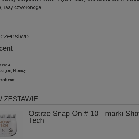
ej rasy czworonoga.
eczeństwo
cent
H
rasse 4
eorgen, Niemcy
gmbh.com
W ZESTAWIE
Ostrze Snap On # 10 - marki Sh
Tech