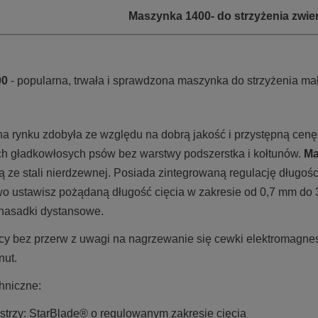
Maszynka 1400- do strzyżenia zwier
00
- popularna, trwała i sprawdzona maszynka do strzyżenia mał
na rynku zdobyła ze względu na dobrą jakość i przystępną cen
ch gładkowłosych psów bez warstwy podszerstka i kołtunów.
Ma
ze stali nierdzewnej. Posiada zintegrowaną regulację długości
atwo ustawisz pożądaną długość cięcia w zakresie od 0,7 mm do
 nasadki dystansowe.
cy bez przerw z uwagi na nagrzewanie się cewki elektromagnes
nut.
hniczne:
strzy: StarBlade® o regulowanym zakresie cięcia