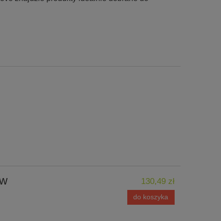
ow
130,49 zł
do koszyka