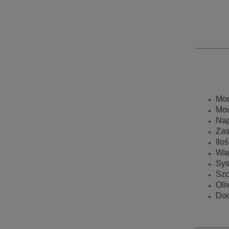
Mod
Mo
Na
Zas
Ilo
Wag
Sys
Szc
Oli
Dod