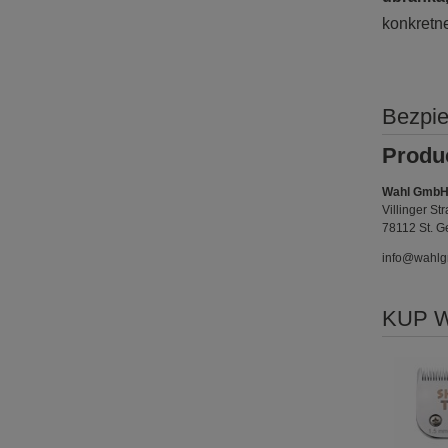
konkretn
Bezpi
Produ
Wahl Gmb
Villinger St
78112 St. G
info@wahl
KUP 