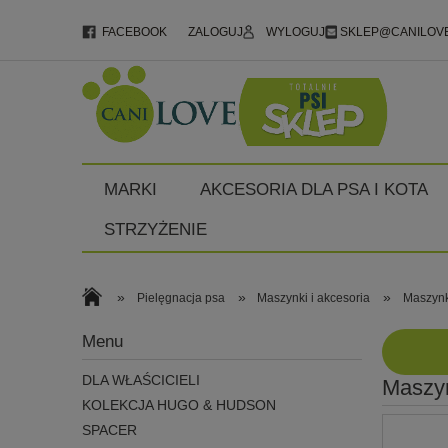
FACEBOOK
ZALOGUJ
WYLOGUJ
SKLEP@CANILOVE
MARKI
AKCESORIA DLA PSA I KOTA
STRZYŻENIE
»
»
»
Pielęgnacja psa
Maszynki i akcesoria
Maszynk
Menu
DLA WŁAŚCICIELI
Maszyn
KOLEKCJA HUGO & HUDSON
SPACER