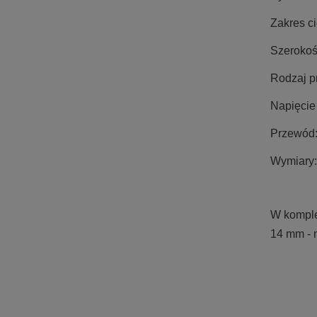
Zakres ci
Szerokoś
Rodzaj p
Napięcie
Przewód:
Wymiary:
W komple
14 mm - n