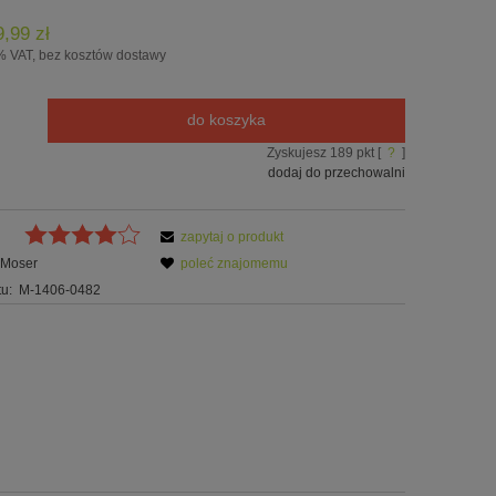
9,99 zł
% VAT, bez kosztów dostawy
do koszyka
Zyskujesz
189
pkt [
?
]
dodaj do przechowalni
zapytaj o produkt
Moser
poleć znajomemu
u:
M-1406-0482