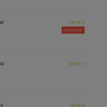
ow
130,49 zł
do koszyka
ow
199,99 zł
ay
34,99 zł