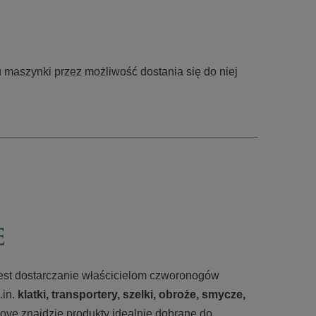
 maszynki przez możliwość dostania się do niej
 jest dostarczanie właścicielom czworonogów
.in.
klatki, transportery, szelki, obroże, smycze,
ove znajdzie produkty idealnie dobrane do