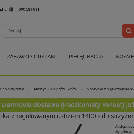
.PL
600 189 631
ZABAWKI / GRYZAKI
PIELĘGNACJA
KOSME
»
»
i do strzyżenia
Maszynki dla psów i kotów
Maszynka z regulowanym ostr
Darmowa dostawa (Paczkomaty InPost) już o
ka z regulowanym ostrzem 1400 - do strzyżeni
Dostępność
Wysyłka w: