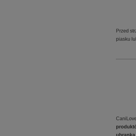
Przed st
piasku l
CaniLove
produktó
ubranka