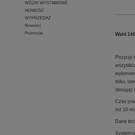
WÓZKI WYSTAWOWE
NOWOŚĆ
WYPRZEDAŻ
Nowości
Promocje
Wahl 14
Pozycję 
wszystki
wykonaną 
kliku, ł
stosując
Czas pra
niż 10 mi
Dane tec
System o