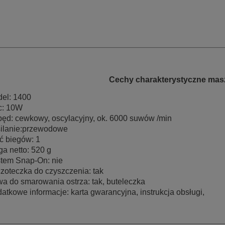
Cechy charakterystyczne mas
el: 1400
c: 10W
pęd:
cewkowy, oscylacyjny, ok. 6000 suwów /min
ilanie:przewodowe
ść biegów: 1
a netto: 520 g
tem Snap-On: nie
zoteczka do czyszczenia: tak
wa do smarowania ostrza: tak, buteleczka
atkowe informacje: karta gwarancyjna, instrukcja obsługi,