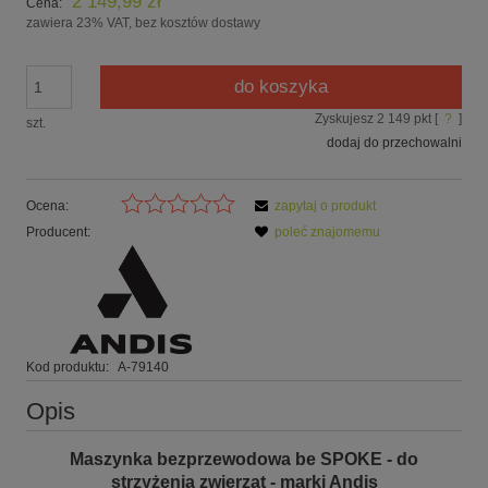
2 149,99 zł
Cena:
zawiera 23% VAT, bez kosztów dostawy
do koszyka
Zyskujesz
2 149
pkt [
?
]
szt.
dodaj do przechowalni
Ocena:
zapytaj o produkt
Producent:
poleć znajomemu
Kod produktu:
A-79140
Opis
Maszynka bezprzewodowa be SPOKE - do
strzyżenia zwierząt - marki Andis