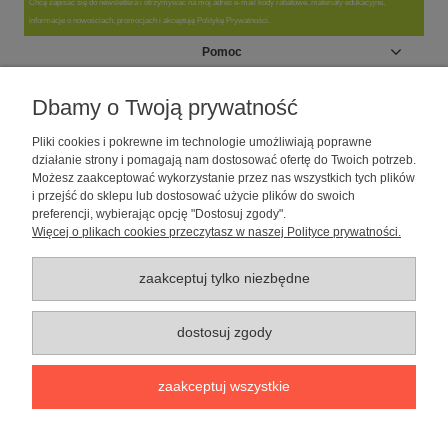
Chcę zapisać się do newslettera i otrzymywać na mój adres e-mail kody rabatowe, materiały edukacyjne,
informacje o nowościach, promocjach i akceptuję Politykę Prywatności.
Pomoc
Moje konto
Dbamy o Twoją prywatność
Pliki cookies i pokrewne im technologie umożliwiają poprawne
Informacje
działanie strony i pomagają nam dostosować ofertę do Twoich potrzeb.
Możesz zaakceptować wykorzystanie przez nas wszystkich tych plików
i przejść do sklepu lub dostosować użycie plików do swoich
O nas
preferencji, wybierając opcję "Dostosuj zgody".
Więcej o plikach cookies przeczytasz w naszej Polityce prywatności.
Sklep dla psów caniLOVE
| NIP: 5251057141 | ul. Strzelecka 54/56, 64-
010 Krzywiń, woj. wielkopolskie | telefon: 600 189 631, e-mail:
sklep@canilove.pl
zaakceptuj tylko niezbędne
Realizacja:
Centrum Usług E-Commerce Łukasz Wiśniewski
2021 |
Oprogramowanie:
Shoper
dostosuj zgody
pokaż pełną wersję strony
zaakceptuj wszystkie
Sklep internetowy Shoper Premium