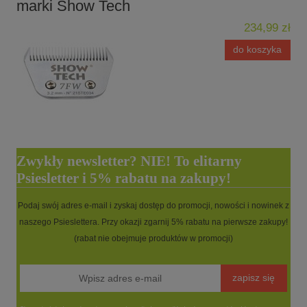
marki Show Tech
234,99 zł
do koszyka
Zwykły newsletter? NIE! To elitarny
Psiesletter i 5% rabatu na zakupy!
Podaj swój adres e-mail i zyskaj dostęp do promocji, nowości i nowinek z
naszego Psieslettera. Przy okazji zgarnij 5% rabatu na pierwsze zakupy!
(rabat nie obejmuje produktów w promocji)
zapisz się