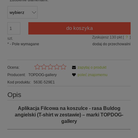
*
Zdobienie diamentami:
do koszyka
Zyskujesz
130
pkt [
?
]
szt.
*
- Pole wymagane
dodaj do przechowalni
Ocena:
zapytaj o produkt
Producent:
TOPDOG-gallery
poleć znajomemu
Kod produktu:
563E-529E1
Opis
Aplikacja Filcowa na koszulce - rasa Buldog
angielski (T-shirt w zestawie) – marki TOPDOG-
gallery