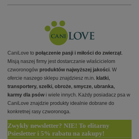
CaniLove to
połączenie pasji i miłości do zwierząt
.
Misją naszej firmy jest dostarczanie właścicielom
czworonogów
produktów najwyższej jakości
. W
ofercie naszego sklepu znajdziesz m.in.
klatki,
transportery, szelki, obroże, smycze, ubranka,
karmy
dla psów
i wiele innych. Każdy posiadacz psa w
CaniLove znajdzie produkty idealnie dobrane do
konkretnej rasy czworonoga.
Zwykły newsletter? NIE! To elitarny
Psiesletter i 5% rabatu na zakupy!