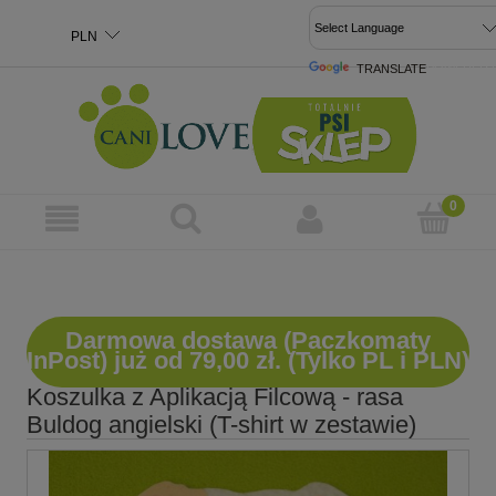
TRANSLATE
POWERED 
Darmowa dostawa (Paczkomaty
InPost) już od 79,00 zł. (Tylko PL i PLN)
Koszulka z Aplikacją Filcową - rasa
Buldog angielski (T-shirt w zestawie)