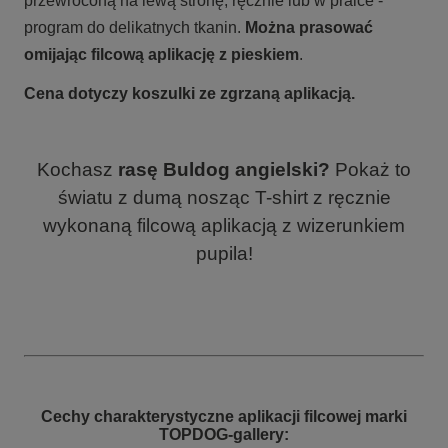
przewróconą na lewą stronę, ręcznie lub w pralce -
program do delikatnych tkanin.
Można prasować
omijając filcową aplikację z pieskiem
.
Cena dotyczy koszulki ze zgrzaną aplikacją.
Kochasz
rasę Buldog angielski?
Pokaż to
światu z dumą nosząc T-shirt z ręcznie
wykonaną filcową aplikacją z wizerunkiem
pupila!
Cechy charakterystyczne aplikacji filcowej marki
TOPDOG-gallery: