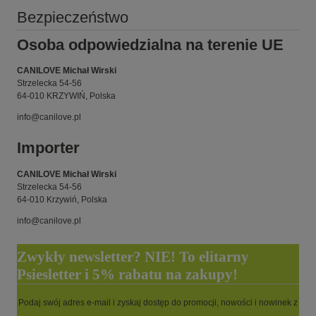
Bezpieczeństwo
Osoba odpowiedzialna na terenie UE
CANILOVE Michał Wirski
Strzelecka 54-56
64-010 KRZYWIŃ, Polska
info@canilove.pl
Importer
CANILOVE Michał Wirski
Strzelecka 54-56
64-010 Krzywiń, Polska
info@canilove.pl
Zwykły newsletter? NIE! To elitarny
Psiesletter i 5% rabatu na zakupy!
Podaj swój adres e-mail i zyskaj dostęp do promocji, nowości i nowinek z