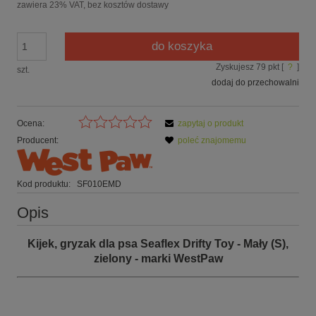
zawiera 23% VAT, bez kosztów dostawy
do koszyka
Zyskujesz
79
pkt [
?
]
szt.
dodaj do przechowalni
Ocena:
zapytaj o produkt
Producent:
poleć znajomemu
Kod produktu:
SF010EMD
Opis
Kijek, gryzak dla psa Seaflex Drifty Toy - Mały (S),
zielony
- marki
WestPaw