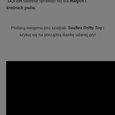
14,5 cm
świetnie sprawdzi się dla
małych i
średnich
psów
.
Podaruj swojemu psu szarpak
Seaflex Drifty Toy
i
szykuj się na porządną dawkę udanej gry!