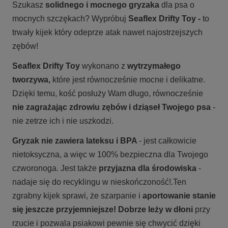
Szukasz
solidnego i mocnego gryzaka
dla psa o
mocnych szczękach? Wypróbuj
Seaflex
Drifty Toy -
to
trwały kijek który odeprze atak nawet najostrzejszych
zębów
!
Seaflex Drifty Toy
wykonano z
wytrzymałego
tworzywa,
które jest równocześnie mocne i delikatne.
Dzięki temu, kość posłuży Wam długo, równocześnie
nie zagrażając zdrowiu zębów i dziąseł Twojego psa
-
nie zetrze ich i nie uszkodzi
.
Gryzak nie zawiera lateksu i BPA
- jest całkowicie
nietoksyczna, a więc w 100% bezpieczna dla Twojego
czworonoga. Jest także
przyjazna dla środowiska
-
nadaje się do recyklingu w nieskończoność
!.
Ten
zgrabny kijek sprawi, że szarpanie i
aportowanie stanie
się jeszcze przyjemniejsze!
Dobrze leży w dłoni
przy
rzucie i pozwala psiakowi pewnie się chwycić dzięki