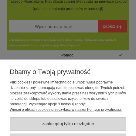
naszego Psieslettera. Przy okazji zgarnij 5% rabatu na pierwsze zakupy!
(rabat nie obejmuje produktów w promocji)
zapisz się
Chcę zapisać się do newslettera i otrzymywać na mój adres e-mail kody rabatowe, materiały edukacyjne,
informacje o nowościach, promocjach i akceptuję Politykę Prywatności.
Pomoc
Moje konto
Dbamy o Twoją prywatność
Pliki cookies i pokrewne im technologie umożliwiają poprawne
Informacje
działanie strony i pomagają nam dostosować ofertę do Twoich potrzeb.
Możesz zaakceptować wykorzystanie przez nas wszystkich tych plików
i przejść do sklepu lub dostosować użycie plików do swoich
O nas
preferencji, wybierając opcję "Dostosuj zgody".
Więcej o plikach cookies przeczytasz w naszej Polityce prywatności.
Sklep dla psów caniLOVE
| NIP: 5251057141 | ul. Strzelecka 54/56, 64-
010 Krzywiń, woj. wielkopolskie | telefon: 600 189 631, e-mail:
sklep@canilove.pl
zaakceptuj tylko niezbędne
Realizacja:
Centrum Usług E-Commerce Łukasz Wiśniewski
2021 |