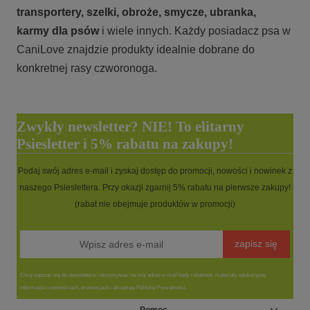
transportery, szelki, obroże, smycze, ubranka,
karmy
dla psów
i wiele innych. Każdy posiadacz psa w
CaniLove znajdzie produkty idealnie dobrane do
konkretnej rasy czworonoga.
Zwykły newsletter? NIE! To elitarny
Psiesletter i 5% rabatu na zakupy!
Podaj swój adres e-mail i zyskaj dostęp do promocji, nowości i nowinek z
naszego Psieslettera. Przy okazji zgarnij 5% rabatu na pierwsze zakupy!
(rabat nie obejmuje produktów w promocji)
zapisz się
Chcę zapisać się do newslettera i otrzymywać na mój adres e-mail kody rabatowe, materiały edukacyjne,
informacje o nowościach, promocjach i akceptuję Politykę Prywatności.