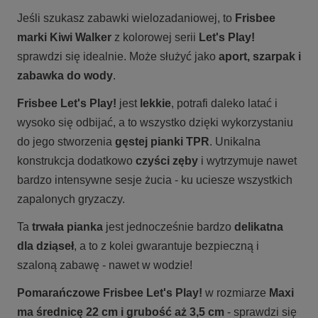
Jeśli szukasz zabawki wielozadaniowej, to
Frisbee
marki Kiwi Walker
z kolorowej serii
Let's Play!
sprawdzi się idealnie. Może służyć jako
aport, szarpak i
zabawka do wody
.
Frisbee Let's Play!
jest
lekkie
, potrafi daleko latać i
wysoko się odbijać, a to wszystko dzięki wykorzystaniu
do jego stworzenia
gęstej pianki TPR
. Unikalna
konstrukcja dodatkowo
czyści zęby
i wytrzymuje nawet
bardzo intensywne sesje żucia - ku uciesze wszystkich
zapalonych gryzaczy.
Ta
trwała pianka
jest jednocześnie bardzo
delikatna
dla dziąseł
, a to z kolei gwarantuje bezpieczną i
szaloną zabawę - nawet w wodzie!
Pomarańczowe Frisbee Let's Play!
w rozmiarze
Maxi
ma średnicę 22 cm i grubość aż 3,5 cm
- sprawdzi się