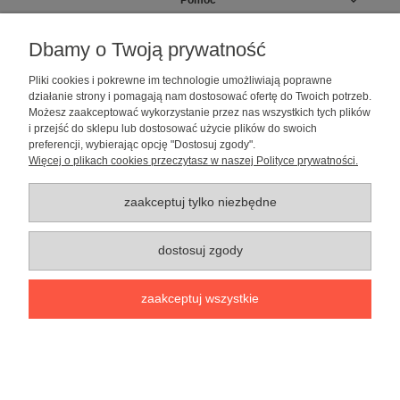
Pomoc
Moje konto
Dbamy o Twoją prywatność
Pliki cookies i pokrewne im technologie umożliwiają poprawne
Informacje
działanie strony i pomagają nam dostosować ofertę do Twoich potrzeb.
Możesz zaakceptować wykorzystanie przez nas wszystkich tych plików
i przejść do sklepu lub dostosować użycie plików do swoich
O nas
preferencji, wybierając opcję "Dostosuj zgody".
Więcej o plikach cookies przeczytasz w naszej Polityce prywatności.
Sklep dla psów caniLOVE
| NIP: 5251057141 | ul. Strzelecka 54/56, 64-
010 Krzywiń, woj. wielkopolskie | telefon: 600 189 631, e-mail:
sklep@canilove.pl
zaakceptuj tylko niezbędne
Realizacja:
Centrum Usług E-Commerce Łukasz Wiśniewski
2021 |
Oprogramowanie:
Shoper
dostosuj zgody
pokaż pełną wersję strony
zaakceptuj wszystkie
Sklep internetowy Shoper Premium