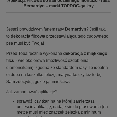
Aplikacja Filcowa do samodzielnego montażu - rasa
Bernardyn – marki TOPDOG-gallery
Jesteś prawdziwym fanem rasy
Bernardyn
? Jeśli tak,
to
dekoracja filcowa
przedstawiająca tego cudownego
psa musi być Twoja!
Przed Tobą ręcznie wykonana
dekoracja z miękkiego
filcu
- wielokolorowa (możliwość ozdobienia
diamencikami), zgodna ze standardem rasy. To idealna
ozdoba na koszulkę, bluzę, marynarkę czy też torbę.
Sam zdecyduj, gdzie ją umieścisz.
Jak zamontować aplikację?
sprawdź, czy tkanina na której zamierzasz
umieścić aplikację, nadaje się do prasowania (na
metce musi mieć znaczek żelazka z minimum