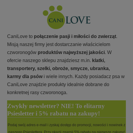
CaniLove to
połączenie pasji i miłości do zwierząt
.
Misją naszej firmy jest dostarczanie właścicielom
czworonogów
produktów najwyższej jakości
. W
ofercie naszego sklepu znajdziesz m.in.
klatki,
transportery, szelki, obroże, smycze, ubranka,
karmy
dla psów
i wiele innych. Każdy posiadacz psa w
CaniLove znajdzie produkty idealnie dobrane do
konkretnej rasy czworonoga.
Zwykły newsletter? NIE! To elitarny
Psiesletter i 5% rabatu na zakupy!
Podaj swój adres e-mail i zyskaj dostęp do promocji, nowości i nowinek z
naszego Psieslettera. Przy okazji zgarnij 5% rabatu na pierwsze zakupy!