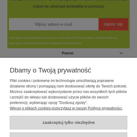
(rabat nie obejmuje produktów w promocji)
zapisz się
Chcę zapisać się do newslettera i otrzymywać na mój adres e-mail kody rabatowe, materiały edukacyjne,
informacje o nowościach, promocjach i akceptuję Politykę Prywatności.
Pomoc
Moje konto
Dbamy o Twoją prywatność
Pliki cookies i pokrewne im technologie umożliwiają poprawne
Informacje
działanie strony i pomagają nam dostosować ofertę do Twoich potrzeb.
Możesz zaakceptować wykorzystanie przez nas wszystkich tych plików
i przejść do sklepu lub dostosować użycie plików do swoich
O nas
preferencji, wybierając opcję "Dostosuj zgody".
Więcej o plikach cookies przeczytasz w naszej Polityce prywatności.
Sklep dla psów caniLOVE
| NIP: 5251057141 | ul. Strzelecka 54/56, 64-
010 Krzywiń, woj. wielkopolskie | telefon: 600 189 631, e-mail:
sklep@canilove.pl
zaakceptuj tylko niezbędne
Realizacja:
Centrum Usług E-Commerce Łukasz Wiśniewski
2021 |