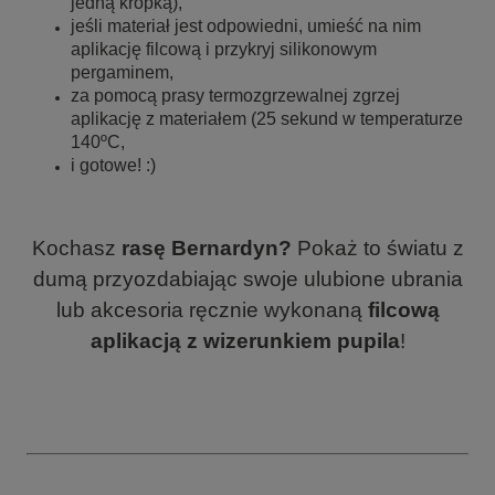
jedną kropką),
jeśli materiał jest odpowiedni, umieść na nim
aplikację filcową i przykryj silikonowym
pergaminem,
za pomocą prasy termozgrzewalnej zgrzej
aplikację z materiałem (25 sekund w temperaturze
140ºC,
i gotowe! :)
Kochasz
rasę Bernardyn?
Pokaż to światu z
dumą przyozdabiając swoje ulubione ubrania
lub akcesoria ręcznie wykonaną
filcową
aplikacją z wizerunkiem pupila
!