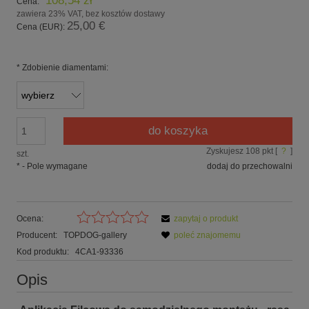
108,54 zł
Cena:
zawiera 23% VAT, bez kosztów dostawy
25,00 €
Cena (EUR):
*
Zdobienie diamentami:
do koszyka
Zyskujesz
108
pkt [
?
]
szt.
*
- Pole wymagane
dodaj do przechowalni
Ocena:
zapytaj o produkt
Producent:
TOPDOG-gallery
poleć znajomemu
Kod produktu:
4CA1-93336
Opis