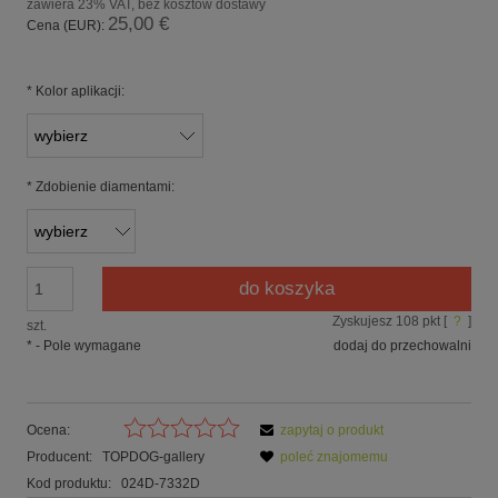
zawiera 23% VAT, bez kosztów dostawy
25,00 €
Cena (EUR):
*
Kolor aplikacji:
*
Zdobienie diamentami:
do koszyka
Zyskujesz
108
pkt [
?
]
szt.
*
- Pole wymagane
dodaj do przechowalni
Ocena:
zapytaj o produkt
Producent:
TOPDOG-gallery
poleć znajomemu
Kod produktu:
024D-7332D