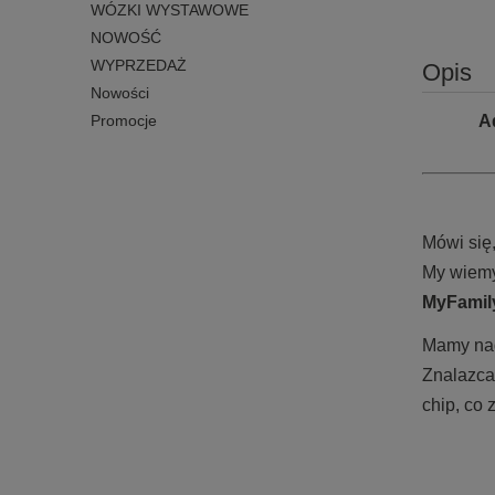
WÓZKI WYSTAWOWE
NOWOŚĆ
WYPRZEDAŻ
Opis
Nowości
A
Promocje
Mówi się
My wiemy
MyFamily
Mamy nadz
Znalazca
chip, co