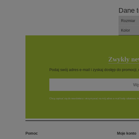
Dane t
Rozmiar
Kolor
Zwykły new
Podaj swój adres e-mail i zyskaj dostęp do promocji,
Chcę zapisać się do newslettera i otrzymywać na mój adres e-mail kody rabatowe, ma
Pomoc
Moje konto