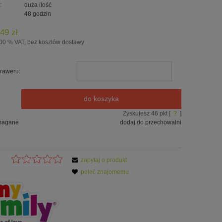
:
duża ilość
48 godzin
49 zł
00 % VAT, bez kosztów dostawy
raweru:
do koszyka
Zyskujesz
46
pkt [
?
]
magane
dodaj do przechowalni
zapytaj o produkt
poleć znajomemu