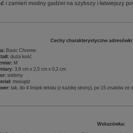
ść
i zamień modny gadżet na szybszy i łatwiejszy pow
Cechy charakterystyczne adresówki
ia:
Basic Chrome
tałt:
duża kość
miar:
M
miary:
3,8 cm x 2,5 cm x 0,2 cm
or
: srebrny
eriał:
mosiądz
awer:
tak, do 4 linijek tekstu (z każdej strony), po 15 znaków ze 
Wskazówka: