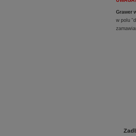
UWAGA
Grawer 
w polu "d
zamawian
Zad