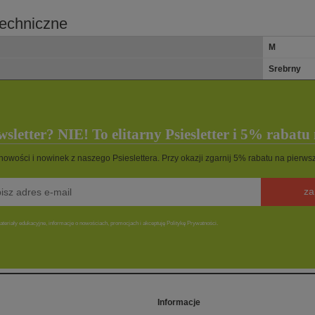
echniczne
M
Srebrny
sletter? NIE! To elitarny Psiesletter i 5% rabatu
 nowości i nowinek z naszego Psieslettera. Przy okazji zgarnij 5% rabatu na pierw
za
teriały edukacyjne, informacje o nowościach, promocjach i akceptuję Politykę Prywatności.
Informacje