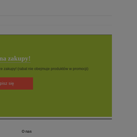
 na zakupy!
sze zakupy! (rabat nie obejmuje produktów w promocji)
pisz się
O nas