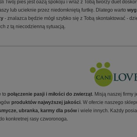
li Twój pies jest oazą spokoju i wraz z Tobą tworzy duet dosko
aszy lub ucieknie przez niedomkniętą furtkę. Dlatego warto
wyg
ży
- znalazca będzie mógł szybko się z Tobą skontaktować - dzi
ch z tą niecodzienną sytuacją.
 to
połączenie pasji i miłości do zwierząt
. Misją naszej firmy 
ogów
produktów najwyższej jakości
. W ofercie naszego sklep
smycze, ubranka, karmy
dla psów
i wiele innych. Każdy posi
do konkretnej rasy czworonoga.