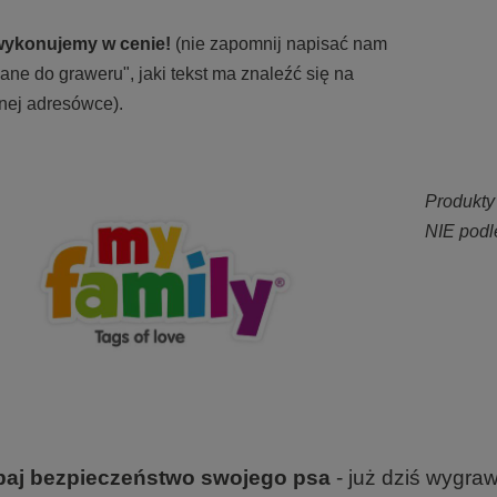
!
wykonujemy w cenie!
(nie zapomnij napisać nam
ane do graweru", jaki tekst ma znaleźć się na
ej adresówce).
Produkty
NIE podl
baj bezpieczeństwo swojego psa
- już dziś wygraw