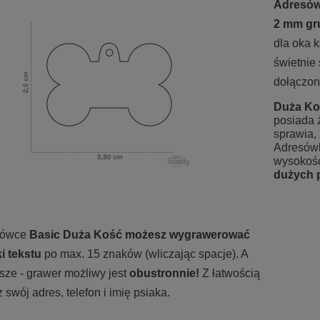
Adresów
2 mm gr
dla oka k
świetnie
dołączon
Duża Ko
posiada 
sprawia, 
Adresów
wysokośc
dużych 
sówce
Basic Duża Kość możesz wygrawerować
ki tekstu
po max. 15 znaków (wliczając spacje). A
sze - grawer możliwy jest
obustronnie!
Z łatwością
 swój adres, telefon i imię psiaka.