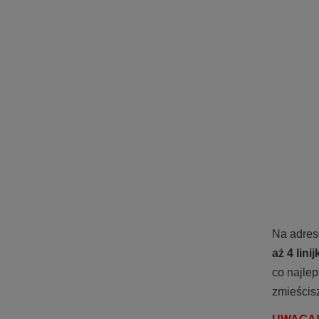
Na adre
aż 4 linij
co najlep
zmieścisz