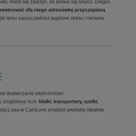
nały, może się zdarzyć, że zerwie się smycz, czegoś
rawerować dla niego adresówkę przyczepianą
ęki temu zaoszczędzisz pupilowi stresu i nerwów
jest dostarczanie właścicielom
u znajdziesz m.in.
klatki, transportery, szelki,
adacz psa w CaniLove znajdzie produkty idealnie