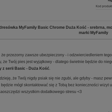
Kod produkt
dresówka MyFamily Basic Chrome Duża Kość - srebrna, m
marki MyFamily
, że przezorny zawsze ubezpieczony - i odzwierciedleniem teg
, że Twój pies jest wyjątkowy - dlatego świetnie będzie do ni
 z serii Basic - Duża Kość
.
ieję, że Twój nigdy psiak się nie zgubi, ale gdyby - masz pewno
 będzie mógł skontaktować się z Tobą bez konieczności wizyt u
 zaoszczędzi wszystkim dodatkowego stresu <3