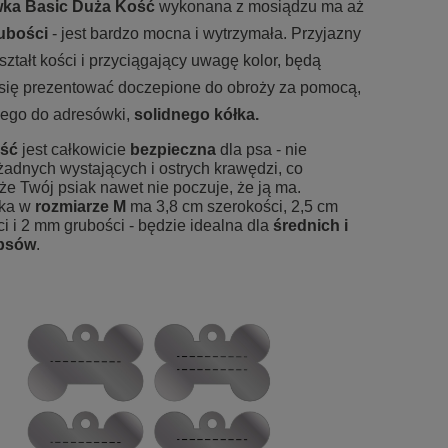
ka Basic Duża Kość
wykonana z mosiądzu ma aż
ubości
- jest bardzo mocna i wytrzymała. Przyjazny
ształt kości i przyciągający uwagę kolor, będą
 się prezentować doczepione do obroży za pomocą,
ego do adresówki,
solidnego kółka.
ść
jest całkowicie
bezpieczna
dla psa - nie
żadnych wystających i ostrych krawędzi, co
że Twój psiak nawet nie poczuje, że ją ma.
ka w
rozmiarze M
ma 3,8 cm szerokości, 2,5 cm
i i 2 mm grubości - będzie idealna dla
średnich i
psów
.