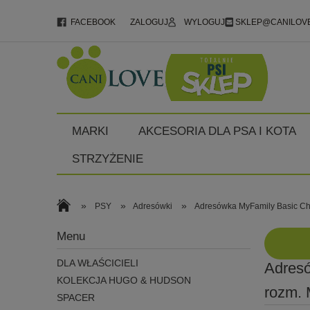
FACEBOOK
ZALOGUJ
WYLOGUJ
SKLEP@CANILOVE
MARKI
AKCESORIA DLA PSA I KOTA
STRZYŻENIE
»
»
»
PSY
Adresówki
Adresówka MyFamily Basic Ch
Menu
DLA WŁAŚCICIELI
Adresó
KOLEKCJA HUGO & HUDSON
rozm.
SPACER