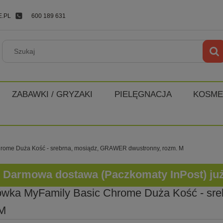
.PL
600 189 631
ZABAWKI / GRYZAKI
PIELĘGNACJA
KOSME
rome Duża Kość - srebrna, mosiądz, GRAWER dwustronny, rozm. M
Darmowa dostawa (Paczkomaty InPost) już o
wka MyFamily Basic Chrome Duża Kość - sr
 M