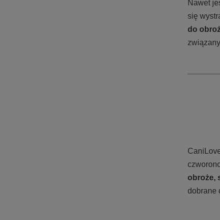
Nawet jeś
się wystr
do obro
związany
CaniLove
czworon
obroże, 
dobrane 