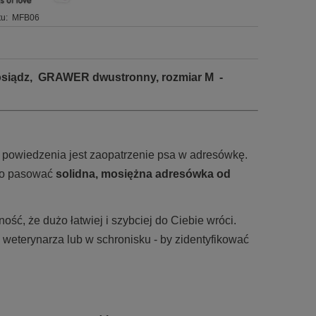
u:
MFB06
osiądz, GRAWER dwustronny, rozmiar M -
o powiedzenia jest zaopatrzenie psa w adresówkę.
ego pasować
solidna, mosiężna adresówka od
ść, że dużo łatwiej i szybciej do Ciebie wróci.
 weterynarza lub w schronisku - by zidentyfikować