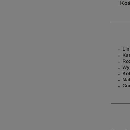
Ko
Lin
Ksz
Roz
Wy
Kol
Mat
Gr