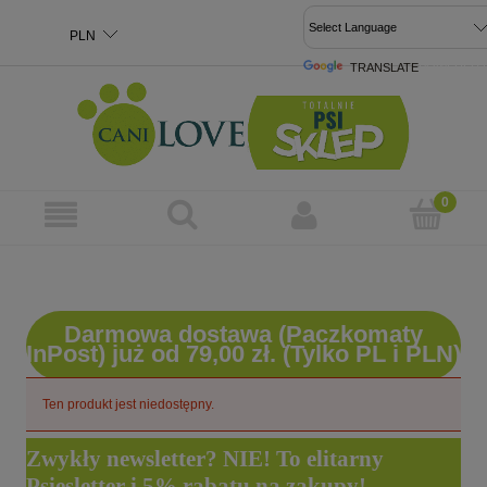
TRANSLATE
POWERED 
Darmowa dostawa (Paczkomaty
InPost) już od 79,00 zł. (Tylko PL i PLN)
Ten produkt jest niedostępny.
Zwykły newsletter? NIE! To elitarny
Psiesletter i 5% rabatu na zakupy!