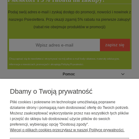
Podaj swój adres e-mail i zyskaj dostęp do promocji, nowości i nowinek z
naszego Psieslettera. Przy okazji zgarnij 5% rabatu na pierwsze zakupy!
(rabat nie obejmuje produktów w promocji)
zapisz się
Chcę zapisać się do newslettera i otrzymywać na mój adres e-mail kody rabatowe, materiały edukacyjne,
informacje o nowościach, promocjach i akceptuję Politykę Prywatności.
Pomoc
Moje konto
Dbamy o Twoją prywatność
Pliki cookies i pokrewne im technologie umożliwiają poprawne
Informacje
działanie strony i pomagają nam dostosować ofertę do Twoich potrzeb.
Możesz zaakceptować wykorzystanie przez nas wszystkich tych plików
i przejść do sklepu lub dostosować użycie plików do swoich
O nas
preferencji, wybierając opcję "Dostosuj zgody".
Więcej o plikach cookies przeczytasz w naszej Polityce prywatności.
Sklep dla psów caniLOVE
| NIP: 5251057141 | ul. Strzelecka 54/56, 64-
010 Krzywiń, woj. wielkopolskie | telefon: 600 189 631, e-mail: