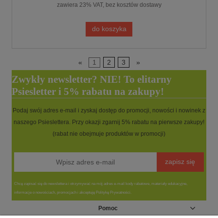
zawiera 23% VAT, bez kosztów dostawy
do koszyka
«
1
2
3
»
Zwykły newsletter? NIE! To elitarny
Psiesletter i 5% rabatu na zakupy!
Podaj swój adres e-mail i zyskaj dostęp do promocji, nowości i nowinek z
naszego Psieslettera. Przy okazji zgarnij 5% rabatu na pierwsze zakupy!
(rabat nie obejmuje produktów w promocji)
zapisz się
Chcę zapisać się do newslettera i otrzymywać na mój adres e-mail kody rabatowe, materiały edukacyjne,
informacje o nowościach, promocjach i akceptuję Politykę Prywatności.
Pomoc