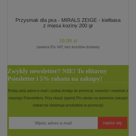
Przysmak dla psa - MIRALS ZEIGE - kiełbasa
z mięsa koziny 200 gr
19,99 zł
zawiera 8% VAT, bez kosztów dostawy
Zwykły newsletter? NIE! To elitarny
Psiesletter i 5% rabatu na zakupy!
Podaj swój adres e-mail i zyskaj dostęp do promocji, nowości i nowinek z
naszego Psieslettera. Przy okazji zgarnij 5% rabatu na pierwsze zakupy!
(rabat nie obejmuje produktów w promocji)
zapisz się