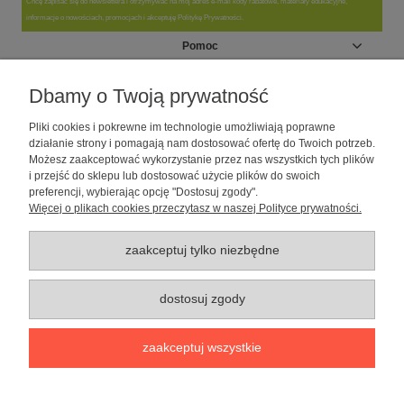
Chcę zapisać się do newslettera i otrzymywać na mój adres e-mail kody rabatowe, materiały edukacyjne,
informacje o nowościach, promocjach i akceptuję Politykę Prywatności.
Pomoc
Moje konto
Dbamy o Twoją prywatność
Pliki cookies i pokrewne im technologie umożliwiają poprawne
Informacje
działanie strony i pomagają nam dostosować ofertę do Twoich potrzeb.
Możesz zaakceptować wykorzystanie przez nas wszystkich tych plików
i przejść do sklepu lub dostosować użycie plików do swoich
O nas
preferencji, wybierając opcję "Dostosuj zgody".
Więcej o plikach cookies przeczytasz w naszej Polityce prywatności.
Sklep dla psów caniLOVE
| NIP: 5251057141 | ul. Strzelecka 54/56, 64-
010 Krzywiń, woj. wielkopolskie | telefon: 600 189 631, e-mail:
sklep@canilove.pl
zaakceptuj tylko niezbędne
Realizacja:
Centrum Usług E-Commerce Łukasz Wiśniewski
2021 |
Oprogramowanie:
Shoper
dostosuj zgody
pokaż pełną wersję strony
zaakceptuj wszystkie
Sklep internetowy Shoper Premium