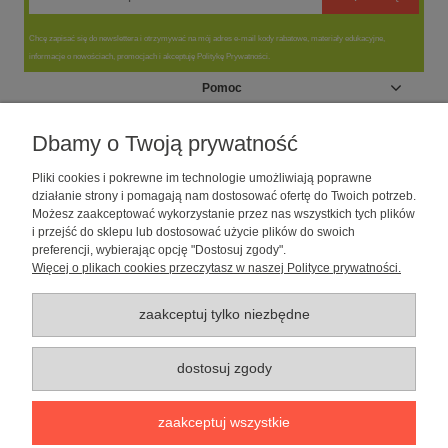
Chcę zapisać się do newslettera i otrzymywać na mój adres e-mail kody rabatowe, materiały edukacyjne,
informacje o nowościach, promocjach i akceptuję Politykę Prywatności.
Pomoc
Moje konto
Dbamy o Twoją prywatność
Pliki cookies i pokrewne im technologie umożliwiają poprawne
Informacje
działanie strony i pomagają nam dostosować ofertę do Twoich potrzeb.
Możesz zaakceptować wykorzystanie przez nas wszystkich tych plików
i przejść do sklepu lub dostosować użycie plików do swoich
O nas
preferencji, wybierając opcję "Dostosuj zgody".
Więcej o plikach cookies przeczytasz w naszej Polityce prywatności.
Sklep dla psów caniLOVE
| NIP: 5251057141 | ul. Strzelecka 54/56, 64-
010 Krzywiń, woj. wielkopolskie | telefon: 600 189 631, e-mail:
sklep@canilove.pl
zaakceptuj tylko niezbędne
Realizacja:
Centrum Usług E-Commerce Łukasz Wiśniewski
2021 |
Oprogramowanie:
Shoper
dostosuj zgody
pokaż pełną wersję strony
zaakceptuj wszystkie
Sklep internetowy Shoper Premium