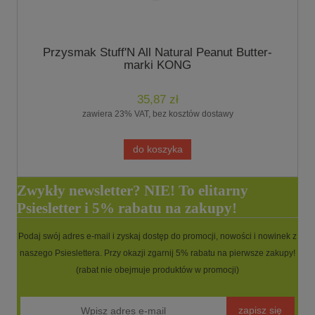
Przysmak Stuff'N All Natural Peanut Butter-
marki KONG
35,87 zł
zawiera 23% VAT, bez kosztów dostawy
do koszyka
Zwykły newsletter? NIE! To elitarny
Psiesletter i 5% rabatu na zakupy!
Podaj swój adres e-mail i zyskaj dostęp do promocji, nowości i nowinek z
naszego Psieslettera. Przy okazji zgarnij 5% rabatu na pierwsze zakupy!
(rabat nie obejmuje produktów w promocji)
zapisz się