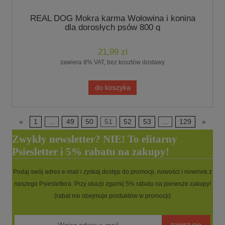
REAL DOG Mokra karma Wołowina i konina
dla dorosłych psów 800 g
21,99 zł
zawiera 8% VAT, bez kosztów dostawy
do koszyka
«
1
...
49
50
51
52
53
...
129
»
Zwykły newsletter? NIE! To elitarny
Psiesletter i 5% rabatu na zakupy!
Podaj swój adres e-mail i zyskaj dostęp do promocji, nowości i nowinek z
naszego Psieslettera. Przy okazji zgarnij 5% rabatu na pierwsze zakupy!
(rabat nie obejmuje produktów w promocji)
zapisz się