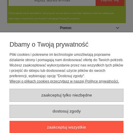
Chcę zapisać się do newslettera i otrzymywać na mój adres e-mail kody rabatowe, materiały edukacyjne,
informacje o nowościach, promocjach i akceptuję Politykę Prywatności.
Pomoc
Moje konto
Dbamy o Twoją prywatność
Pliki cookies i pokrewne im technologie umożliwiają poprawne
Informacje
działanie strony i pomagają nam dostosować ofertę do Twoich potrzeb.
Możesz zaakceptować wykorzystanie przez nas wszystkich tych plików
i przejść do sklepu lub dostosować użycie plików do swoich
O nas
preferencji, wybierając opcję "Dostosuj zgody".
Więcej o plikach cookies przeczytasz w naszej Polityce prywatności.
Sklep dla psów caniLOVE
| NIP: 5251057141 | ul. Strzelecka 54/56, 64-
010 Krzywiń, woj. wielkopolskie | telefon: 600 189 631, e-mail:
sklep@canilove.pl
zaakceptuj tylko niezbędne
Realizacja:
Centrum Usług E-Commerce Łukasz Wiśniewski
2021 |
Oprogramowanie:
Shoper
dostosuj zgody
pokaż pełną wersję strony
zaakceptuj wszystkie
Sklep internetowy Shoper Premium