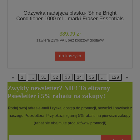
Odżywka nadająca blasku- Shine Bright
Conditioner 1000 ml - marki Fraser Essentials
389,99 zł
zawiera 23% VAT, bez kosztów dostawy
do koszyka
«
1
...
31
32
33
34
35
...
129
»
Zwykły newsletter? NIE! To elitarny
Psiesletter i 5% rabatu na zakupy!
Podaj swój adres e-mail i zyskaj dostęp do promocji, nowości i nowinek z
naszego Psieslettera. Przy okazji zgarnij 5% rabatu na pierwsze zakupy!
(rabat nie obejmuje produktów w promocji)