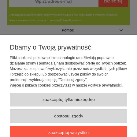
zapisz się
Chcę zapisać się do newslettera i otrzymywać na mój adres e-mail kody rabatowe, materiały edukacyjne,
informacje o nowościach, promocjach i akceptuję Politykę Prywatności.
Pomoc
Moje konto
Dbamy o Twoją prywatność
Pliki cookies i pokrewne im technologie umożliwiają poprawne
Informacje
działanie strony i pomagają nam dostosować ofertę do Twoich potrzeb.
Możesz zaakceptować wykorzystanie przez nas wszystkich tych plików
i przejść do sklepu lub dostosować użycie plików do swoich
O nas
preferencji, wybierając opcję "Dostosuj zgody".
Więcej o plikach cookies przeczytasz w naszej Polityce prywatności.
Sklep dla psów caniLOVE
| NIP: 5251057141 | ul. Strzelecka 54/56, 64-
010 Krzywiń, woj. wielkopolskie | telefon: 600 189 631, e-mail:
sklep@canilove.pl
zaakceptuj tylko niezbędne
Realizacja:
Centrum Usług E-Commerce Łukasz Wiśniewski
2021 |
Oprogramowanie:
Shoper
dostosuj zgody
pokaż pełną wersję strony
zaakceptuj wszystkie
Sklep internetowy Shoper Premium