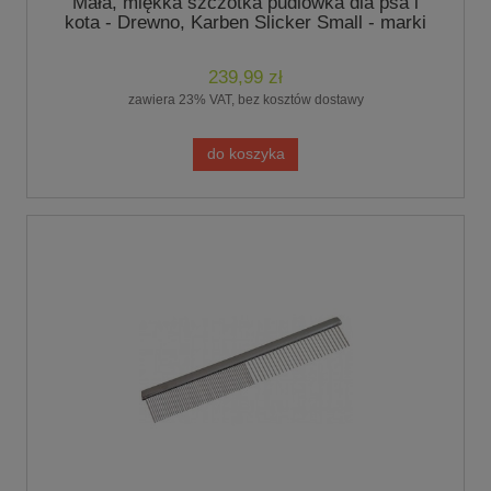
Mała, miękka szczotka pudlówka dla psa i
kota - Drewno, Karben Slicker Small - marki
Chris Christensen
239,99 zł
zawiera 23% VAT, bez kosztów dostawy
do koszyka