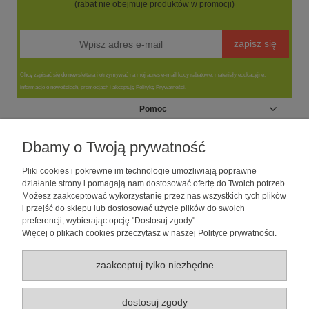
(rabat nie obejmuje produktów w promocji)
zapisz się
Chcę zapisać się do newslettera i otrzymywać na mój adres e-mail kody rabatowe, materiały edukacyjne,
informacje o nowościach, promocjach i akceptuję Politykę Prywatności.
Pomoc
Moje konto
Dbamy o Twoją prywatność
Pliki cookies i pokrewne im technologie umożliwiają poprawne
Informacje
działanie strony i pomagają nam dostosować ofertę do Twoich potrzeb.
Możesz zaakceptować wykorzystanie przez nas wszystkich tych plików
i przejść do sklepu lub dostosować użycie plików do swoich
O nas
preferencji, wybierając opcję "Dostosuj zgody".
Więcej o plikach cookies przeczytasz w naszej Polityce prywatności.
Sklep dla psów caniLOVE
| NIP: 5251057141 | ul. Strzelecka 54/56, 64-
010 Krzywiń, woj. wielkopolskie | telefon: 600 189 631, e-mail:
sklep@canilove.pl
zaakceptuj tylko niezbędne
Realizacja:
Centrum Usług E-Commerce Łukasz Wiśniewski
2021 |
Oprogramowanie:
Shoper
dostosuj zgody