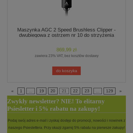
Maszynka AGC 2 Speed Brushless Clipper -
dwubiegowa z ostrzem nr 10 do strzyżenia
zwierząt - marki Andis
869,99 zł
zawiera 23% VAT, bez kosztów dostawy
do koszyka
«
1
...
19
20
21
22
23
...
129
»
Zwykły newsletter? NIE! To elitarny
Psiesletter i 5% rabatu na zakupy!
Podaj swój adres e-mail i zyskaj dostęp do promocji, nowości i nowinek z
naszego Psieslettera. Przy okazji zgarnij 5% rabatu na pierwsze zakupy!