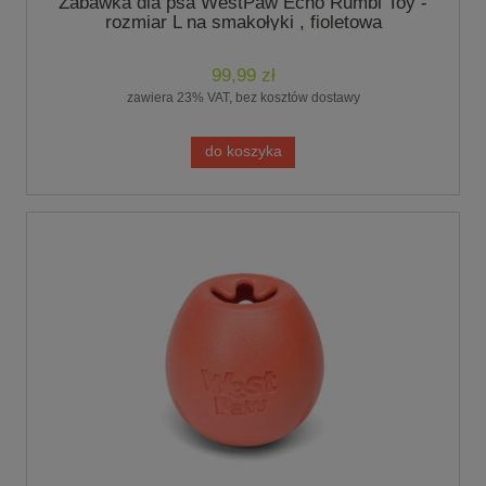
Zabawka dla psa WestPaw Echo Rumbl Toy -
rozmiar L na smakołyki , fioletowa
99,99 zł
zawiera 23% VAT, bez kosztów dostawy
do koszyka