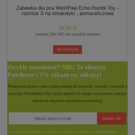
Zabawka dla psa WestPaw Echo Rumbl Toy -
rozmiar S na smakołyki , pomarańczowa
94,99 zł
zawiera 23% VAT, bez kosztów dostawy
do koszyka
Zwykły newsletter? NIE! To elitarny
Psiesletter i 5% rabatu na zakupy!
Podaj swój adres e-mail i zyskaj dostęp do promocji, nowości i nowinek z
naszego Psieslettera. Przy okazji zgarnij 5% rabatu na pierwsze zakupy!
(rabat nie obejmuje produktów w promocji)
zapisz się
Chcę zapisać się do newslettera i otrzymywać na mój adres e-mail kody rabatowe, materiały edukacyjne,