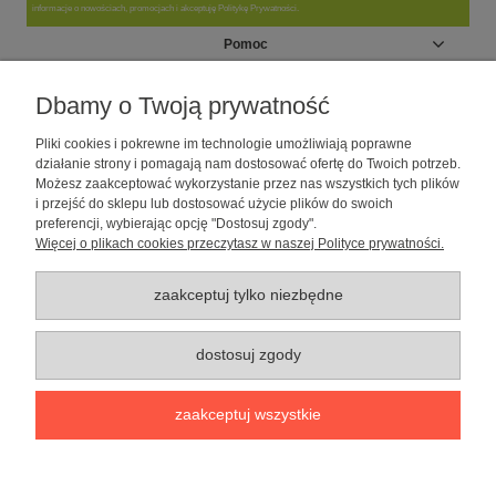
informacje o nowościach, promocjach i akceptuję Politykę Prywatności.
Pomoc
Moje konto
Dbamy o Twoją prywatność
Pliki cookies i pokrewne im technologie umożliwiają poprawne
Informacje
działanie strony i pomagają nam dostosować ofertę do Twoich potrzeb.
Możesz zaakceptować wykorzystanie przez nas wszystkich tych plików
i przejść do sklepu lub dostosować użycie plików do swoich
O nas
preferencji, wybierając opcję "Dostosuj zgody".
Więcej o plikach cookies przeczytasz w naszej Polityce prywatności.
Sklep dla psów caniLOVE
| NIP: 5251057141 | ul. Strzelecka 54/56, 64-
010 Krzywiń, woj. wielkopolskie | telefon: 600 189 631, e-mail:
sklep@canilove.pl
zaakceptuj tylko niezbędne
Realizacja:
Centrum Usług E-Commerce Łukasz Wiśniewski
2021 |
Oprogramowanie:
Shoper
dostosuj zgody
pokaż pełną wersję strony
zaakceptuj wszystkie
Sklep internetowy Shoper Premium