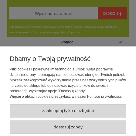
zapisz się
Chcę zapisać się do newslettera i otrzymywać na mój adres e-mail kody rabatowe, materiały edukacyjne,
informacje o nowościach, promocjach i akceptuję Politykę Prywatności.
Pomoc
Moje konto
Dbamy o Twoją prywatność
Pliki cookies i pokrewne im technologie umożliwiają poprawne
Informacje
działanie strony i pomagają nam dostosować ofertę do Twoich potrzeb.
Możesz zaakceptować wykorzystanie przez nas wszystkich tych plików
i przejść do sklepu lub dostosować użycie plików do swoich
O nas
preferencji, wybierając opcję "Dostosuj zgody".
Więcej o plikach cookies przeczytasz w naszej Polityce prywatności.
Sklep dla psów caniLOVE
| NIP: 5251057141 | ul. Strzelecka 54/56, 64-
010 Krzywiń, woj. wielkopolskie | telefon: 600 189 631, e-mail:
sklep@canilove.pl
zaakceptuj tylko niezbędne
Realizacja:
Centrum Usług E-Commerce Łukasz Wiśniewski
2021 |
Oprogramowanie:
Shoper
dostosuj zgody
pokaż pełną wersję strony