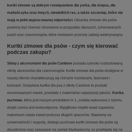
kurtki zimowe są dobrym rozwiązaniem dla yorka, dla mopsa, dla
maltańczyka oraz innych, niewielkich ras, a także szczeniąt, które nie
mają w pełni wypracowanej odporności.
Ubranka zimowe dla psów
powinny być również stosowane w przypadku starszych, schorowanych
pupili oraz czworonogów, które niedawno przeszły zabieg weterynaryjny.
Kurtki zimowe dla psów - czym się kierować
podczas zakupu?
Sklep z akcesoriami dla psów Canilove
posiada szeroko rozbudowaną
ofertę akcesoriów dla czworonogów. Kurtki zimowe dla psów dostępne w
naszej ofercie charakteryzują się różnymi rozmiarami, fasonami i
kolorami. Ocieplana kurtka dla psa z oferty Canilove to produkt
renomowanych marek, powstały z materiałów najwyższej jakości.
Kurtka
puchowa
, która jest naszym produktem nr 1, została wykonana z nylonu,
dzięki czemu jest wodoodporna. Wyjątkowo miękki wsad zapewnia
maksimum ciepła nawet podczas długich spacerów. Stawiamy na
uniwersalność i wygodę, dlatego puchowe kurtki zimowe dla psów są
dwustronne oraz zasuwane na zamek błyskawiczny, co przekłada się na