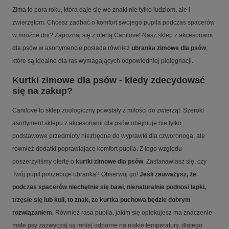
Zima to pora roku, która daje się we znaki nie tylko ludziom, ale i
zwierzętom. Chcesz zadbać o komfort swojego pupila podczas spacerów
w mroźne dni? Zapoznaj się z ofertą Canilove! Nasz sklep z akcesoriami
dla psów w asortymencie posiada również
ubranka zimowe dla psów
,
które są idealne dla ras wymagających odpowiedniej pielęgnacji.
Kurtki zimowe dla psów - kiedy zdecydować
się na zakup?
Canilove to sklep zoologiczny powstały z miłości do zwierząt. Szeroki
asortyment sklepu z akcesoriami dla psów obejmuje nie tylko
podstawowe przedmioty niezbędne do wyprawki dla czworonoga, ale
również dodatki poprawiające komfort pupila. Z tego względu
poszerzyliśmy ofertę o
kurtki zimowe dla psów
. Zastanawiasz się, czy
Twój pupil potrzebuje ubranka? Obserwuj go!
Jeśli zauważysz, że
podczas spacerów niechętnie się bawi, nienaturalnie podnosi łapki,
trzęsie się lub kuli, to znak, że kurtka puchowa będzie dobrym
rozwiązaniem.
Również rasa pupila, jakim się opiekujesz ma znaczenie -
małe psy zazwyczaj są mniej odporne na niskie temperatury, dlatego