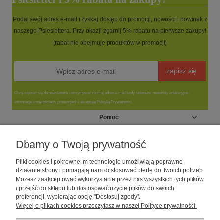
Podaj swój adres e-mail i zyskaj dostęp do promocji, nowości i nowinek z
naszego Psieslettera. Przy okazji zgarnij 5% rabatu na pierwsze zakupy!
(rabat nie obejmuje produktów w promocji)
zapisz się
Chcę zapisać się do newslettera i otrzymywać na mój adres e-mail kody rabatowe, materiały edukacyjne,
informacje o nowościach, promocjach i akceptuję Politykę Prywatności.
Pomoc
Moje konto
Dbamy o Twoją prywatność
Pliki cookies i pokrewne im technologie umożliwiają poprawne
Informacje
działanie strony i pomagają nam dostosować ofertę do Twoich potrzeb.
Możesz zaakceptować wykorzystanie przez nas wszystkich tych plików
i przejść do sklepu lub dostosować użycie plików do swoich
O nas
preferencji, wybierając opcję "Dostosuj zgody".
Więcej o plikach cookies przeczytasz w naszej Polityce prywatności.
Sklep dla psów caniLOVE
| NIP: 5251057141 | ul. Strzelecka 54/56, 64-
010 Krzywiń, woj. wielkopolskie | telefon: 600 189 631, e-mail: