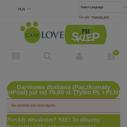
TRANSLATE
POWERED 
Darmowa dostawa (Paczkomaty
InPost) już od 79,00 zł. (Tylko PL i PLN)
Ten produkt jest niedostępny.
Zwykły newsletter? NIE! To elitarny
Psiesletter i 5% rabatu na zakupy!