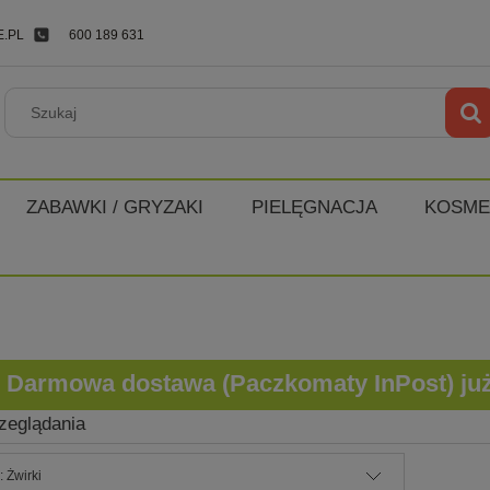
.PL
600 189 631
ZABAWKI / GRYZAKI
PIELĘGNACJA
KOSME
Darmowa dostawa (Paczkomaty InPost) już o
zeglądania
: Żwirki