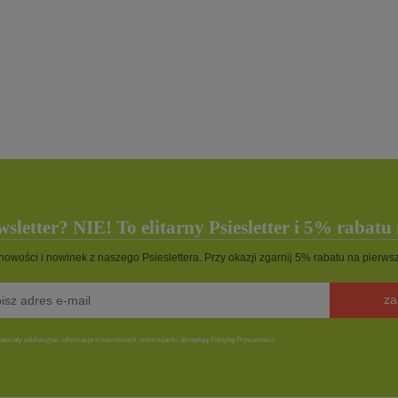
Spray pobudzający i stymulują
rma w puszce - kurczak,
sierść - Coat Stimulant Spray 25
00g- marki Natural Trail
- marki Fraser Essentials
119,99 zł
10,49 zł
do koszyka
sletter? NIE! To elitarny Psiesletter i 5% rabatu
 nowości i nowinek z naszego Psieslettera. Przy okazji zgarnij 5% rabatu na pierw
za
teriały edukacyjne, informacje o nowościach, promocjach i akceptuję Politykę Prywatności.