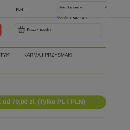
TRANSLATE
POWERED BY
Koszyk:
(pusty)
TYKI
KARMA I PRZYSMAKI
d 79,00 zł. (Tylko PL i PLN)