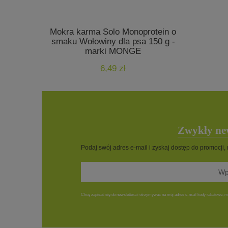
Mokra karma Solo Monoprotein o
Mokra ka
smaku Wołowiny dla psa 150 g -
indyk - 4
marki MONGE
6,49 zł
Zwykły new
Podaj swój adres e-mail i zyskaj dostęp do promocji,
Chcę zapisać się do newslettera i otrzymywać na mój adres e-mail kody rabatowe, ma