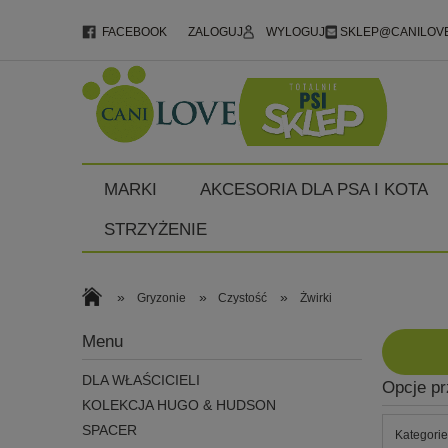
FACEBOOK
ZALOGUJ
WYLOGUJ
SKLEP@CANILOVE
MARKI
AKCESORIA DLA PSA I KOTA
STRZYŻENIE
»
»
»
Gryzonie
Czystość
Żwirki
Menu
DLA WŁAŚCICIELI
Opcje pr
KOLEKCJA HUGO & HUDSON
SPACER
Kategorie