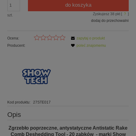
do koszyka
Zyskujesz
38
pkt [
?
]
szt.
dodaj do przechowalni
Ocena:
zapytaj o produkt
Producent:
poleć znajomemu
Kod produktu:
27STE017
Opis
Zgrzebło poprzeczne, antystatyczne Antistatic Rake
Comb Deshedding Tool - 20 ząbków - marki Show