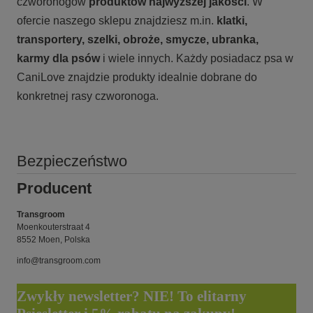
czworonogów
produktów najwyższej jakości
. W
ofercie naszego sklepu znajdziesz m.in.
klatki,
transportery, szelki, obroże, smycze, ubranka,
karmy
dla psów
i wiele innych. Każdy posiadacz psa w
CaniLove znajdzie produkty idealnie dobrane do
konkretnej rasy czworonoga.
Bezpieczeństwo
Producent
Transgroom
Moenkouterstraat 4
8552 Moen, Polska
info@transgroom.com
Zwykły newsletter? NIE! To elitarny