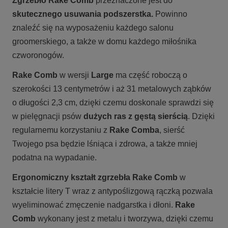
Zgrzebło Rake Comb
przeznaczone jest do
skutecznego usuwania podszerstka.
P
owinno
znaleźć się na wyposażeniu każdego salonu
groomerskiego, a także w domu każdego miłośnika
czworonogów.
Rake Comb
w wersji
Large
ma część roboczą o
szerokości 13 centymetrów i aż 31 metalowych ząbków
o długości 2,3 cm, dzięki czemu doskonale sprawdzi się
w pielęgnacji psów
dużych ras z gęstą sierścią
. Dzięki
regularnemu korzystaniu z
Rake Comba
, sierść
Twojego psa będzie lśniąca i zdrowa, a także mniej
podatna na wypadanie.
Ergonomiczny kształt zgrzebła
Rake Comb
w
kształcie litery T wraz z antypoślizgową rączką pozwala
wyeliminować zmęczenie nadgarstka i dłoni.
Rake
Comb
wykonany jest z metalu i tworzywa, dzięki czemu