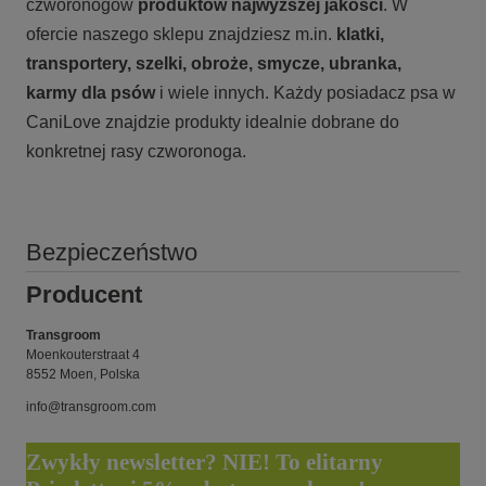
czworonogów
produktów najwyższej jakości
. W
ofercie naszego sklepu znajdziesz m.in.
klatki,
transportery, szelki, obroże, smycze, ubranka,
karmy
dla psów
i wiele innych. Każdy posiadacz psa w
CaniLove znajdzie produkty idealnie dobrane do
konkretnej rasy czworonoga.
Bezpieczeństwo
Producent
Transgroom
Moenkouterstraat 4
8552 Moen, Polska
info@transgroom.com
Zwykły newsletter? NIE! To elitarny