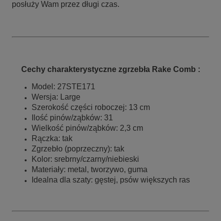
posłuży Wam przez długi czas.
Cechy charakterystyczne zgrzebła Rake Comb :
Model: 27STE171
Wersja: Large
Szerokość części roboczej: 13 cm
Ilość pinów/ząbków: 31
Wielkość pinów/ząbków: 2,3 cm
Rączka: tak
Zgrzebło (poprzeczny): tak
Kolor: srebrny/czarny/niebieski
Materiały: metal, tworzywo, guma
Idealna dla szaty: gęstej, psów większych ras