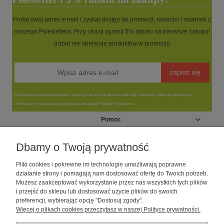
Podaj swój adres e-mail i zyskaj dostęp do promocji, nowości i nowinek z
naszego Psieslettera. Przy okazji zgarnij 5% rabatu na pierwsze zakupy!
(rabat nie obejmuje produktów w promocji)
zapisz się
Chcę zapisać się do newslettera i otrzymywać na mój adres e-mail kody rabatowe, materiały edukacyjne,
informacje o nowościach, promocjach i akceptuję Politykę Prywatności.
Pomoc
Moje konto
Dbamy o Twoją prywatność
Pliki cookies i pokrewne im technologie umożliwiają poprawne
Informacje
działanie strony i pomagają nam dostosować ofertę do Twoich potrzeb.
Możesz zaakceptować wykorzystanie przez nas wszystkich tych plików
i przejść do sklepu lub dostosować użycie plików do swoich
O nas
preferencji, wybierając opcję "Dostosuj zgody".
Więcej o plikach cookies przeczytasz w naszej Polityce prywatności.
Sklep dla psów caniLOVE
| NIP: 5251057141 | ul. Strzelecka 54/56, 64-
010 Krzywiń, woj. wielkopolskie | telefon: 600 189 631, e-mail: