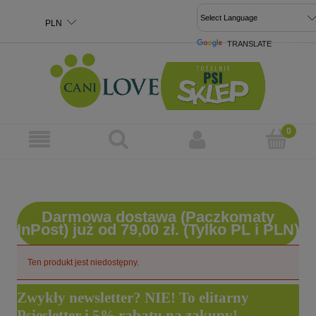
TRANSLATE
POWERED 
Darmowa dostawa (Paczkomaty
InPost) już od 79,00 zł. (Tylko PL i PLN)
Ten produkt jest niedostępny.
Zwykły newsletter? NIE! To elitarny
Psiesletter i 5% rabatu na zakupy!