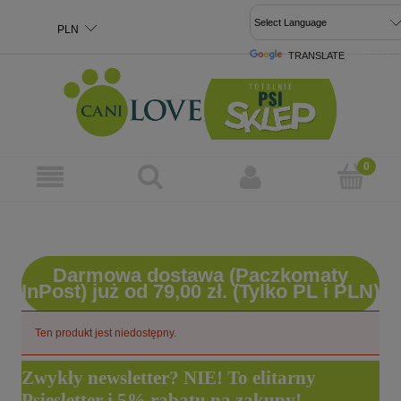
TRANSLATE
POWERED 
Darmowa dostawa (Paczkomaty
InPost) już od 79,00 zł. (Tylko PL i PLN)
Ten produkt jest niedostępny.
Zwykły newsletter? NIE! To elitarny
Psiesletter i 5% rabatu na zakupy!