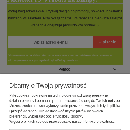
Podaj swój adres e-mail i zyskaj dostęp do promocji, nowości i nowinek z
naszego Psieslettera. Przy okazji zgarnij 5% rabatu na pierwsze zakupy!
(rabat nie obejmuje produktów w promocji)
zapisz się
Chcę zapisać się do newslettera i otrzymywać na mój adres e-mail kody rabatowe, materiały edukacyjne,
informacje o nowościach, promocjach i akceptuję Politykę Prywatności.
Pomoc
Moje konto
Dbamy o Twoją prywatność
Pliki cookies i pokrewne im technologie umożliwiają poprawne
Informacje
działanie strony i pomagają nam dostosować ofertę do Twoich potrzeb.
Możesz zaakceptować wykorzystanie przez nas wszystkich tych plików
i przejść do sklepu lub dostosować użycie plików do swoich
O nas
preferencji, wybierając opcję "Dostosuj zgody".
Więcej o plikach cookies przeczytasz w naszej Polityce prywatności.
Sklep dla psów caniLOVE
| NIP: 5251057141 | ul. Strzelecka 54/56, 64-
010 Krzywiń, woj. wielkopolskie | telefon: 600 189 631, e-mail: