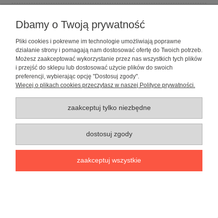
Dbamy o Twoją prywatność
Zabawka dla psa Pluszowa Głowa Psa-
Pliki cookies i pokrewne im technologie umożliwiają poprawne
działanie strony i pomagają nam dostosować ofertę do Twoich potrzeb.
marki Pet Nova
Możesz zaakceptować wykorzystanie przez nas wszystkich tych plików
i przejść do sklepu lub dostosować użycie plików do swoich
31,99 zł
preferencji, wybierając opcję "Dostosuj zgody".
do koszyka
Więcej o plikach cookies przeczytasz w naszej Polityce prywatności.
zaakceptuj tylko niezbędne
dostosuj zgody
zaakceptuj wszystkie
Zabawka dla psa Pluszowa Krowa- marki
Pet Nova
31,99 zł