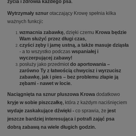
życia i zdrowia każdego psa
.
Wytrzymały sznur
otaczający Krowę spełnia kilka
ważnych funkcji
:
wzmacnia zabawkę,
dzięki czemu
Krowa będzie
Wam służyć przez długi czas,
czyści zęby i jamę ustną, a także masuje dziąsła
- a to wszystko podczas
wspaniałej i
wyczerpującej zabawy!
posłuży jako przedmiot
do aportowania –
zarówno Ty z łatwością chwycisz i wyrzucisz
zabawkę, jak i pies – bez problemu złapie ją
zębami - nawet w locie.
Naciągnięta na sznur pluszowa Krowa
dodatkowo
kryje w sobie piszczałkę,
która z każdym naciśnięciem
wydaje zaskakujące dźwięki -
co sprawia, że
jest
jeszcze bardziej interesująca i potrafi zająć psa
dobrą zabawą na wiele długich godzin.