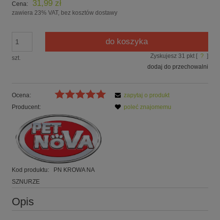
31,99 zł
Cena:
zawiera 23% VAT, bez kosztów dostawy
do koszyka
Zyskujesz
31
pkt [
?
]
szt.
dodaj do przechowalni
Ocena:
zapytaj o produkt
Producent:
poleć znajomemu
Kod produktu:
PN KROWA NA
SZNURZE
Opis