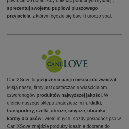
powrocie do domu. Aby uniknąć podobnych sytuacji,
sprezentuj swojemu pupilowi pluszowego
przyjaciela
, z którym będzie się bawił i uroczo spał.
CaniXSove to
połączenie pasji i miłości do zwierząt
.
Misją naszej firmy jest dostarczanie właścicielom
czworonogów
produktów najwyższej jakości
. W
ofercie naszego sklepu znajdziesz m.in.
klatki,
transportery, szelki, obroże, smycze, ubranka,
karmy
dla psów
i wiele innych. Każdy posiadacz psa w
CaniXSove znajdzie produkty idealnie dobrane do