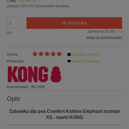
32,49 zł
Cena:
zawiera 23% VAT, bez kosztów dostawy
do koszyka
Zyskujesz
32
pkt [
?
]
szt.
dodaj do przechowalni
Ocena:
zapytaj o produkt
Producent:
poleć znajomemu
Kod produktu:
RLC53E
Opis
Zabawka dla psa Comfort Kiddos Elephant rozmiar
XS - marki KONG