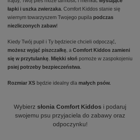
frajdy, Twój pies może tarmosić i memłać
wystające
łapki i uszka zwierzaka
. Comfort Kiddos stanie się
wiernym towarzyszem Twojego pupila
podczas
niezliczonych zabaw
!
Kiedy Twój pupil i Ty będziecie chcieli odpocząć,
możesz wyjąć piszczałkę
, a
Comfort Kiddos zamieni
się w przytulankę
.
Miękki słoń
pomoże w zaspokojeniu
psiej potrzeby bezpieczeństwa
.
Rozmiar XS
będzie idealny dla
małych psów.
Wybierz
słonia
Comfort
Kiddos
i podaruj
swojemu psu przyjaciela do zabawy oraz
odpoczynku!