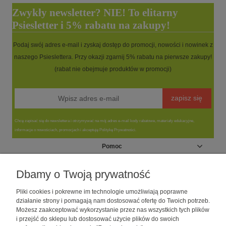
Zwykły newsletter? NIE! To elitarny
Psiesletter i 5% rabatu na zakupy!
Podaj swój adres e-mail i zyskaj dostęp do promocji, nowości i nowinek z
naszego Psieslettera. Przy okazji zgarnij 5% rabatu na pierwsze zakupy!
(rabat nie obejmuje produktów w promocji)
zapisz się
Chcę zapisać się do newslettera i otrzymywać na mój adres e-mail kody rabatowe, materiały edukacyjne,
informacje o nowościach, promocjach i akceptuję Politykę Prywatności.
Pomoc
Moje konto
Dbamy o Twoją prywatność
Pliki cookies i pokrewne im technologie umożliwiają poprawne
Informacje
działanie strony i pomagają nam dostosować ofertę do Twoich potrzeb.
Możesz zaakceptować wykorzystanie przez nas wszystkich tych plików
i przejść do sklepu lub dostosować użycie plików do swoich
O nas