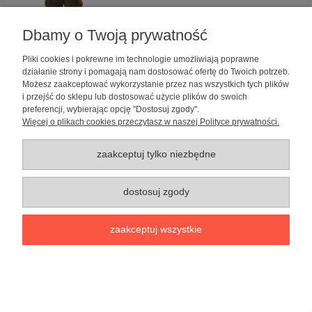
Dbamy o Twoją prywatność
Pliki cookies i pokrewne im technologie umożliwiają poprawne
Zabawka dla psa Potwór
działanie strony i pomagają nam dostosować ofertę do Twoich potrzeb.
Możesz zaakceptować wykorzystanie przez nas wszystkich tych plików
22,99 zł
i przejść do sklepu lub dostosować użycie plików do swoich
preferencji, wybierając opcję "Dostosuj zgody".
do koszyka
Więcej o plikach cookies przeczytasz w naszej Polityce prywatności.
zaakceptuj tylko niezbędne
dostosuj zgody
zaakceptuj wszystkie
Zabawka dla psa Pszczoła
24,99 zł
do koszyka