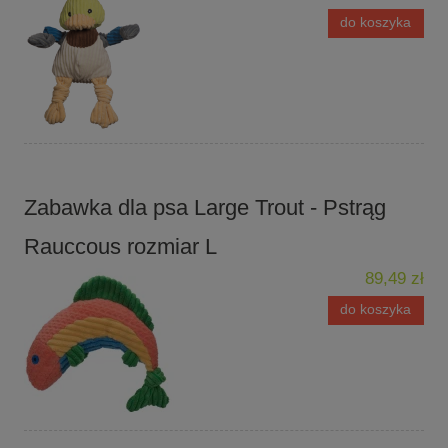
do koszyka
Zabawka dla psa Large Trout - Pstrąg
Rauccous rozmiar L
89,49 zł
do koszyka