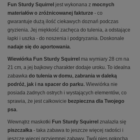
Fun Sturdy Squirrel
jest wykonana z
mocnych
materiałów
o zróżnicowanej fakturze
- co
gwarantuje dużą ilość ciekawych doznań podczas
gryzienia. Jej miękkość zachęca do tulenia, a odstające
łapki i uszka - do noszenia i podgryzania. Doskonale
nadaje się do aportowania
.
Wiewiórka Fun Sturdy Squirrel
ma wymiary 28 cm na
21 cm, a jej bajkowy charakter dodaje uroku. To idealna
zabawka
do tulenia w domu, zabrania w daleką
podróż, jak i na spacer do parku.
Wiewiórka nie
posiada żadnych ostrych i wystających elementów, co
sprawia, że jest całkowicie
bezpieczna dla Twojego
psa
.
Wewnątrz maskotki
Fun Sturdy Squirrel
znalazła się
piszczałka
- taka zabawa to jeszcze więcej radości i
jeszcze więcej przyjemnej zabawy. Twój pies pokocha