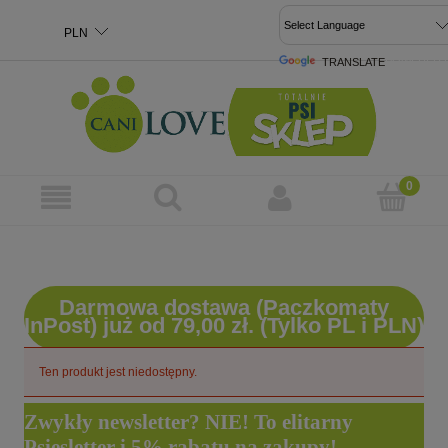
TRANSLATE
POWERED 
Darmowa dostawa (Paczkomaty
InPost) już od 79,00 zł. (Tylko PL i PLN)
Ten produkt jest niedostępny.
Zwykły newsletter? NIE! To elitarny
Psiesletter i 5% rabatu na zakupy!