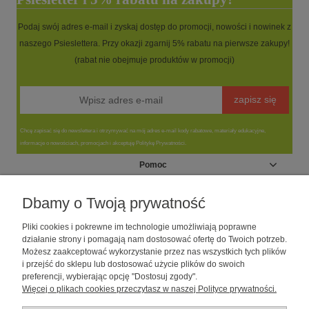
Podaj swój adres e-mail i zyskaj dostęp do promocji, nowości i nowinek z
naszego Psieslettera. Przy okazji zgarnij 5% rabatu na pierwsze zakupy!
(rabat nie obejmuje produktów w promocji)
zapisz się
Chcę zapisać się do newslettera i otrzymywać na mój adres e-mail kody rabatowe, materiały edukacyjne,
informacje o nowościach, promocjach i akceptuję Politykę Prywatności.
Pomoc
Moje konto
Dbamy o Twoją prywatność
Pliki cookies i pokrewne im technologie umożliwiają poprawne
Informacje
działanie strony i pomagają nam dostosować ofertę do Twoich potrzeb.
Możesz zaakceptować wykorzystanie przez nas wszystkich tych plików
i przejść do sklepu lub dostosować użycie plików do swoich
O nas
preferencji, wybierając opcję "Dostosuj zgody".
Więcej o plikach cookies przeczytasz w naszej Polityce prywatności.
Sklep dla psów caniLOVE
| NIP: 5251057141 | ul. Strzelecka 54/56, 64-
010 Krzywiń, woj. wielkopolskie | telefon: 600 189 631, e-mail: