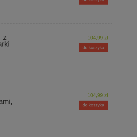
, z
104,99 zł
rki
do koszyka
104,99 zł
ami,
do koszyka