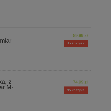
89,99 zł
zmiar
do koszyka
ka, z
74,99 zł
ar M-
do koszyka