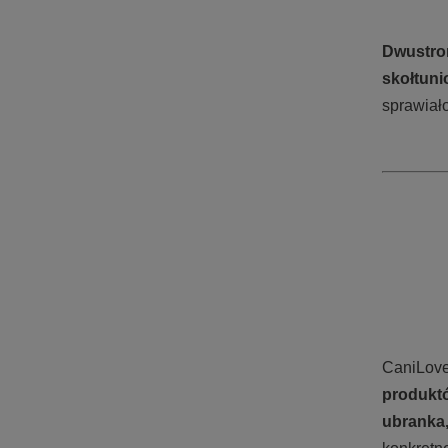
Dwustro
skołtuni
sprawiał
CaniLove
produktó
ubranka