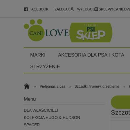
FACEBOOK
ZALOGUJ
WYLOGUJ
SKLEP@CANILOVE
MARKI
AKCESORIA DLA PSA I KOTA
STRZYŻENIE
»
»
»
Pielęgnacja psa
Szczotki, trymery, grzebienie
Menu
DLA WŁAŚCICIELI
Szczot
KOLEKCJA HUGO & HUDSON
SPACER