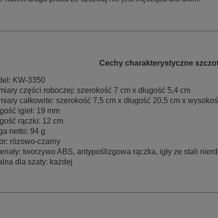
Cechy charakterystyczne szczot
el: KW-3350
iary części roboczej: szerokość 7 cm x długość 5,4 cm
iary całkowite: szerokość 7,5 cm x długość 20,5 cm x wysokoś
gość igieł: 19 mm
gość rączki: 12 cm
a netto: 94 g
or: rózowo-czarny
eriały: tworzywo ABS, antypoślizgowa rączka, igły ze stali ni
alna dla szaty: każdej