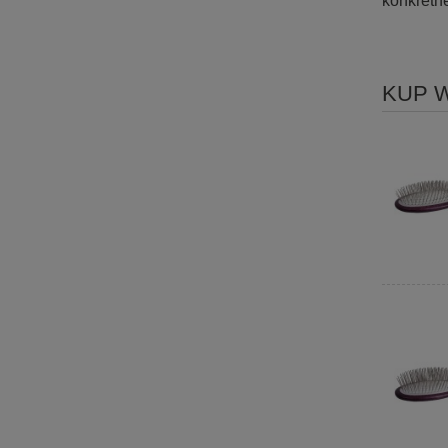
konkretn
KUP 