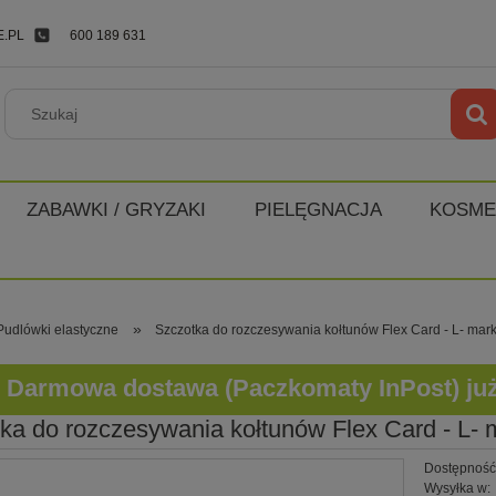
.PL
600 189 631
ZABAWKI / GRYZAKI
PIELĘGNACJA
KOSME
»
Pudlówki elastyczne
Szczotka do rozczesywania kołtunów Flex Card - L- mar
Darmowa dostawa (Paczkomaty InPost) już o
ka do rozczesywania kołtunów Flex Card - L-
Dostępność
Wysyłka w: