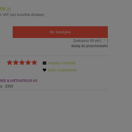
99 zł
% VAT, bez kosztów dostawy
do koszyka
Zyskujesz
89
pkt [
?
]
dodaj do przechowalni
zapytaj o produkt
poleć znajomemu
u:
3350