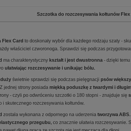
Szczotka do rozczesywania kołtunów Flex 
a Flex Card
to doskonały wybór dla każdego rodzaju szaty - sku
każdy właściciel czworonoga. Sprawdzi się podczas przygotowa
rd
ma charakterystyczny
kształt i jest dwustronna
- dzięki temu
wo
ułatwiając rozczesywanie i unikając bólu.
 duży
świetnie sprawdzi się podczas pielęgnacji
psów większy
 Z jednej strony posiada
miękką poduszkę z twardymi i długim
trony - czyli po odwróceniu szczotki o 180 stopni - znajduje się
s
o i skutecznego rozczesywania kołtunów.
rd
została wykonana z odpornego na uderzenia
tworzywa ABS.
elastycznego przegubu,
co znacznie ułatwia rozczesywanie
. 
 nawet długa praca ze szczotą nie jest męcząca dla dłoni.