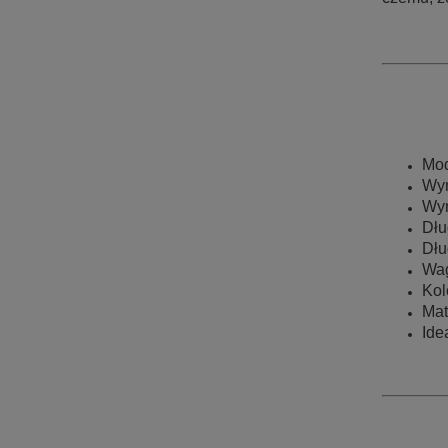
Mod
Wym
Wym
Dłu
Dłu
Wag
Kol
Mat
Ide