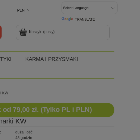
TRANSLATE
POWERED BY
Koszyk:
(pusty)
TYKI
KARMA I PRZYSMAKI
ki KW
d 79,00 zł. (Tylko PL i PLN)
 marki KW
:
duża ilość
48 godzin