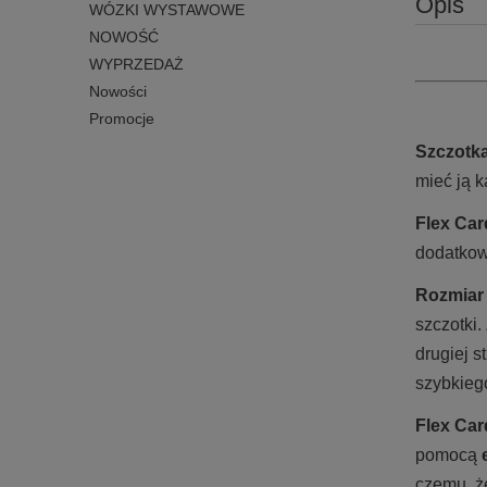
Opis
WÓZKI WYSTAWOWE
NOWOŚĆ
WYPRZEDAŻ
Nowości
Promocje
Szczotk
mieć ją 
Flex Ca
dodatko
Rozmiar
szczotki.
drugiej s
szybkieg
Flex Ca
pomocą
czemu, że